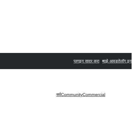
प्लगइन सादर करा
माझे आवडते
लॉग इन
सर्व
Community
Commercial