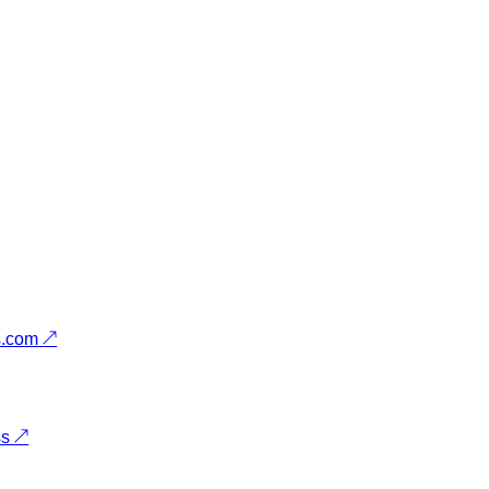
s.com
↗
ss
↗