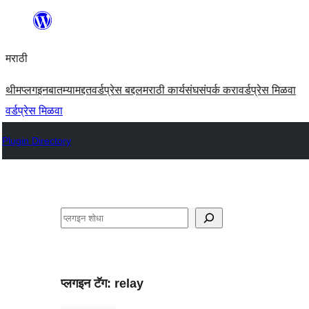
सामुग्रीवर
जा
मराठी
थीम
प्लगइन
बातम्या
मद्दत
वर्डप्रेस बद्दल
मराठी कार्यसंघ
संपर्क करा
वर्डप्रेस मिळवा
वर्डप्रेस मिळवा
Plugin Directory
शोधा
प्लगइन टॅग:
relay