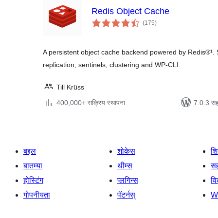
Redis Object Cache
एकूण
(175
)
मूल्यांकन
A persistent object cache backend powered by Redis®¹. 
replication, sentinels, clustering and WP-CLI.
Till Krüss
400,000+ सक्रिय स्थापना
7.0.3 सह
बद्दल
शोकेस
श
बातम्या
थीम्स
सह
होस्टिंग
प्लगिन्स
व
गोपनीयता
पॅटर्नस्
W