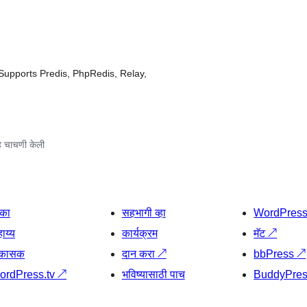
Supports Predis, PhpRedis, Relay,
 चाचणी केली
िका
सहभागी व्हा
WordPres
ाय्य
कार्यक्रम
मॅट
↗
िकासक
दान करा
↗
bbPress
↗
ordPress.tv
↗
भविष्यासाठी पाच
BuddyPre