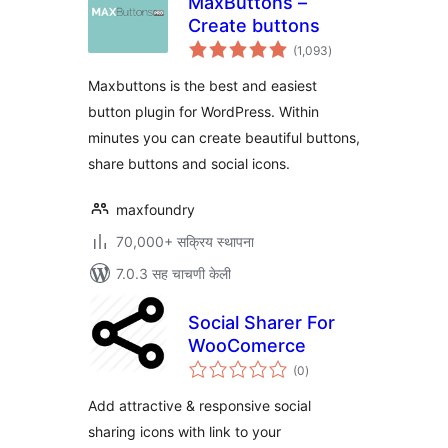
MaxButtons –
Create buttons
एकूण
(1,093
)
मूल्यांकन
Maxbuttons is the best and easiest
button plugin for WordPress. Within
minutes you can create beautiful buttons,
share buttons and social icons.
maxfoundry
70,000+ सक्रिय स्थापना
7.0.3 सह चाचणी केली
Social Sharer For
WooComerce
एकूण
(0
)
मूल्यांकन
Add attractive & responsive social
sharing icons with link to your