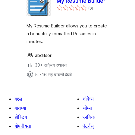
My Resume Builder
एकूण
(0
)
मूल्यांकन
My Resume Builder allows you to create
a beautifully formatted Resumes in
minutes.
abditsori
30+ सक्रिय स्थापना
5.7.16 सह चाचणी केली
बद्दल
शोकेस
बातम्या
थीम्स
होस्टिंग
प्लगिन्स
गोपनीयता
पॅटर्नस्