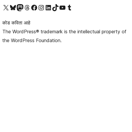
आमच्या X (एक्स) (पूर्वीचे ट्विटर) खात्याला भेट द्या
आमच्या ब्लूस्की खात्याला भेट द्या.
आमच्या Mastodon खात्याला भेट द्या.
आमच्या थ्रेड्स खात्याला भेट द्या.
आमच्या फेसबुक पेजला भेट द्या
आमच्या इंस्टाग्राम खात्याला भेट द्या
आमच्या लिंक्डइन खात्याला भेट द्या
आमच्या टिकटॉक अकाउंटला भेट द्या.
आमच्या यूट्यूब चॅनेलला भेट द्या
आमच्या टंबलर खात्याला भेट द्या.
कोड कविता आहे
The WordPress® trademark is the intellectual property of
the WordPress Foundation.