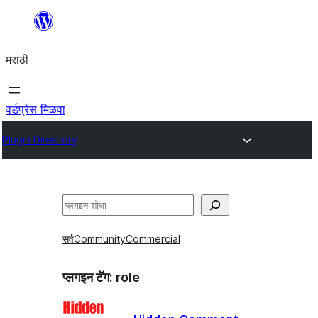
सामुग्रीवर
जा
मराठी
वर्डप्रेस मिळवा
Plugin Directory
शोधा
सर्व
Community
Commercial
प्लगइन टॅग:
role