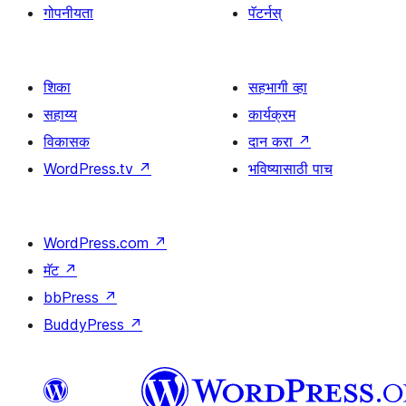
गोपनीयता
पॅटर्नस्
शिका
सहभागी व्हा
सहाय्य
कार्यक्रम
विकासक
दान करा
↗
WordPress.tv
↗
भविष्यासाठी पाच
WordPress.com
↗
मॅट
↗
bbPress
↗
BuddyPress
↗