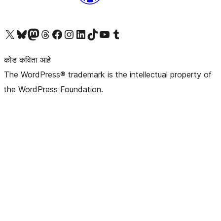
आमच्या X (एक्स) (पूर्वीचे ट्विटर) खात्याला भेट द्या
आमच्या ब्लूस्की खात्याला भेट द्या.
आमच्या Mastodon खात्याला भेट द्या.
आमच्या थ्रेड्स खात्याला भेट द्या.
आमच्या फेसबुक पेजला भेट द्या
आमच्या इंस्टाग्राम खात्याला भेट द्या
आमच्या लिंक्डइन खात्याला भेट द्या
आमच्या टिकटॉक अकाउंटला भेट द्या.
आमच्या यूट्यूब चॅनेलला भेट द्या
आमच्या टंबलर खात्याला भेट द्या.
कोड कविता आहे
The WordPress® trademark is the intellectual property of
the WordPress Foundation.