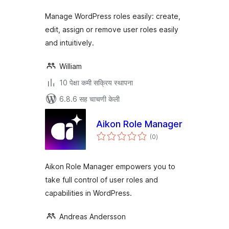
Manage WordPress roles easily: create,
edit, assign or remove user roles easily
and intuitively.
William
10 पेक्षा कमी सक्रिय स्थापना
6.8.6 सह चाचणी केली
Aikon Role Manager
एकूण
(0
)
मूल्यांकन
Aikon Role Manager empowers you to
take full control of user roles and
capabilities in WordPress.
Andreas Andersson