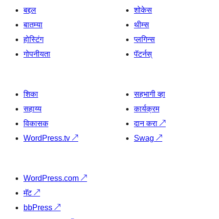
बद्दल
शोकेस
बातम्या
थीम्स
होस्टिंग
प्लगिन्स
गोपनीयता
पॅटर्नस्
शिका
सहभागी व्हा
सहाय्य
कार्यक्रम
विकासक
दान करा
↗
WordPress.tv
↗
Swag
↗
WordPress.com
↗
मॅट
↗
bbPress
↗