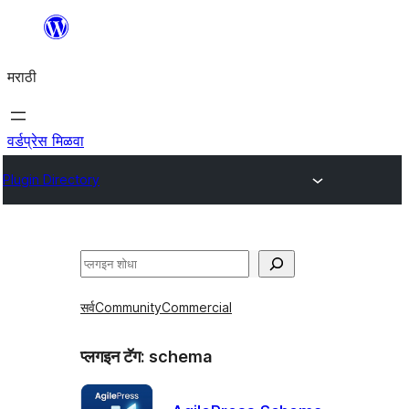
सामुग्रीवर
जा
मराठी
वर्डप्रेस मिळवा
Plugin Directory
शोधा
सर्व
Community
Commercial
प्लगइन टॅग:
schema