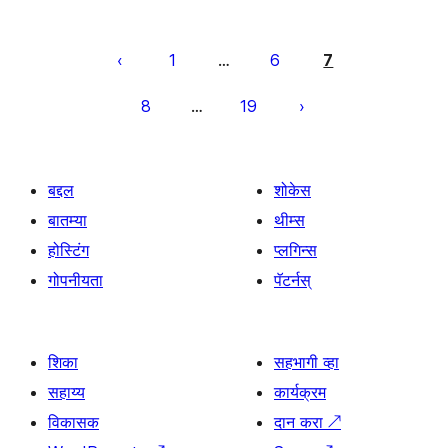
पोस्ट्स
पृष्ठांकन
1
6
7
…
8
19
…
बद्दल
शोकेस
बातम्या
थीम्स
होस्टिंग
प्लगिन्स
गोपनीयता
पॅटर्नस्
शिका
सहभागी व्हा
सहाय्य
कार्यक्रम
विकासक
दान करा
↗