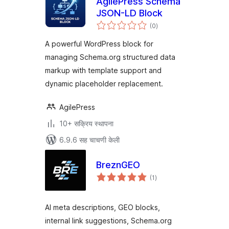
AgilePress Schema
JSON-LD Block
एकूण
(0
)
मूल्यांकन
A powerful WordPress block for
managing Schema.org structured data
markup with template support and
dynamic placeholder replacement.
AgilePress
10+ सक्रिय स्थापना
6.9.6 सह चाचणी केली
BreznGEO
एकूण
(1
)
मूल्यांकन
AI meta descriptions, GEO blocks,
internal link suggestions, Schema.org