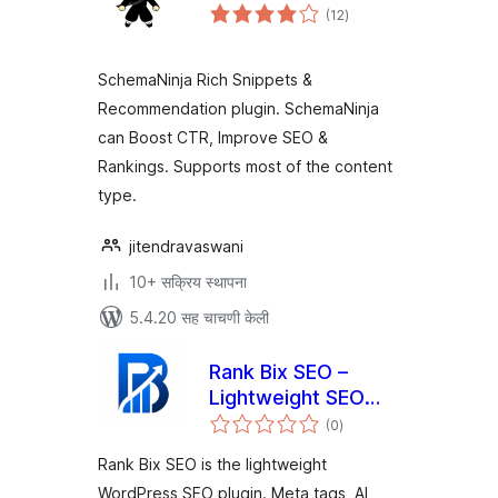
एकूण
(12
)
मूल्यांकन
SchemaNinja Rich Snippets &
Recommendation plugin. SchemaNinja
can Boost CTR, Improve SEO &
Rankings. Supports most of the content
type.
jitendravaswani
10+ सक्रिय स्थापना
5.4.20 सह चाचणी केली
Rank Bix SEO –
Lightweight SEO
एकूण
Toolkit with Multi-AI
(0
)
मूल्यांकन
Rank Bix SEO is the lightweight
WordPress SEO plugin. Meta tags, AI