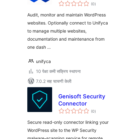
एकूण
(0
)
मूल्यांकन
Audit, monitor and maintain WordPress
websites. Optionally connect to Unifyca
to manage multiple websites,
documentation and maintenance from
one dash …
unifyca
10 पेक्षा कमी सक्रिय स्थापना
7.0.2 सह चाचणी केली
Genisoft Security
Connector
एकूण
(0
)
मूल्यांकन
Secure read-only connector linking your
WordPress site to the WP Security
malware-scanning service for remote