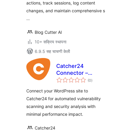
actions, track sessions, log content
changes, and maintain comprehensive s
…
Blog Cutter AI
10+ सक्रिय स्थापना
6.9.5 सह चाचणी केली
Catcher24
Connector –
एकूण
Vulnerability
(0
)
मूल्यांकन
Scanner
Connect your WordPress site to
Catcher24 for automated vulnerability
scanning and security analysis with
minimal performance impact.
Catcher24