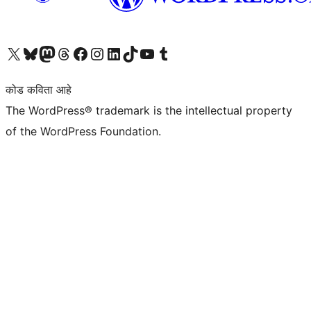
आमच्या X (एक्स) (पूर्वीचे ट्विटर) खात्याला भेट द्या
आमच्या ब्लूस्की खात्याला भेट द्या.
आमच्या Mastodon खात्याला भेट द्या.
आमच्या थ्रेड्स खात्याला भेट द्या.
आमच्या फेसबुक पेजला भेट द्या
आमच्या इंस्टाग्राम खात्याला भेट द्या
आमच्या लिंक्डइन खात्याला भेट द्या
आमच्या टिकटॉक अकाउंटला भेट द्या.
आमच्या यूट्यूब चॅनेलला भेट द्या
आमच्या टंबलर खात्याला भेट द्या.
कोड कविता आहे
The WordPress® trademark is the intellectual property
of the WordPress Foundation.