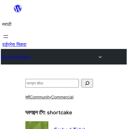
सामुग्रीवर
जा
मराठी
वर्डप्रेस मिळवा
Plugin Directory
शोधा
सर्व
Community
Commercial
प्लगइन टॅग:
shortcake