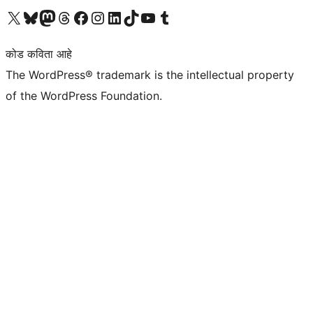
आमच्या X (एक्स) (पूर्वीचे ट्विटर) खात्याला भेट द्या
आमच्या ब्लूस्की खात्याला भेट द्या.
आमच्या Mastodon खात्याला भेट द्या.
आमच्या थ्रेड्स खात्याला भेट द्या.
आमच्या फेसबुक पेजला भेट द्या
आमच्या इंस्टाग्राम खात्याला भेट द्या
आमच्या लिंक्डइन खात्याला भेट द्या
आमच्या टिकटॉक अकाउंटला भेट द्या.
आमच्या यूट्यूब चॅनेलला भेट द्या
आमच्या टंबलर खात्याला भेट द्या.
कोड कविता आहे
The WordPress® trademark is the intellectual property
of the WordPress Foundation.