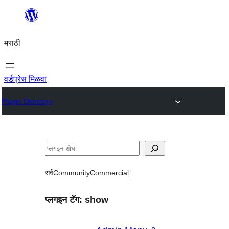
सामुग्रीवर
जा
मराठी
वर्डप्रेस मिळवा
Plugin Directory
शोधा
सर्व
Community
Commercial
प्लगइन टॅग:
show