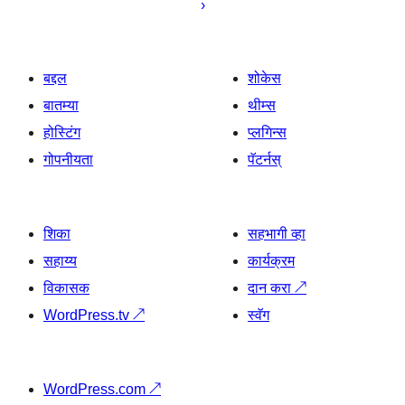
बद्दल
शोकेस
बातम्या
थीम्स
होस्टिंग
प्लगिन्स
गोपनीयता
पॅटर्नस्
शिका
सहभागी व्हा
सहाय्य
कार्यक्रम
विकासक
दान करा
↗
WordPress.tv
↗
स्वॅग
WordPress.com
↗