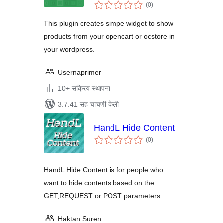
एकूण
widget
(0
)
मूल्यांकन
This plugin creates simpe widget to show
products from your opencart or ocstore in
your wordpress.
Usernaprimer
10+ सक्रिय स्थापना
3.7.41 सह चाचणी केली
HandL Hide Content
एकूण
(0
)
मूल्यांकन
HandL Hide Content is for people who
want to hide contents based on the
GET,REQUEST or POST parameters.
Haktan Suren