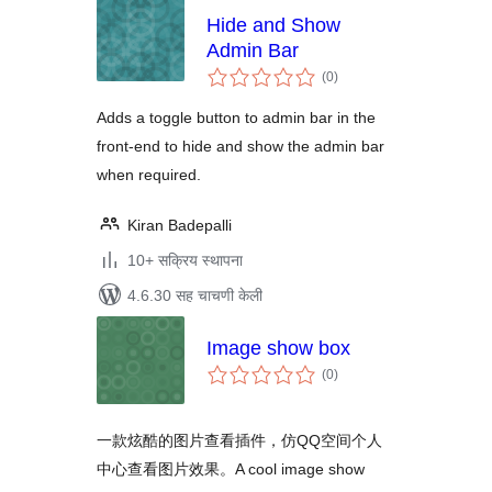
Hide and Show
Admin Bar
एकूण
(0
)
मूल्यांकन
Adds a toggle button to admin bar in the
front-end to hide and show the admin bar
when required.
Kiran Badepalli
10+ सक्रिय स्थापना
4.6.30 सह चाचणी केली
Image show box
एकूण
(0
)
मूल्यांकन
一款炫酷的图片查看插件，仿QQ空间个人
中心查看图片效果。A cool image show