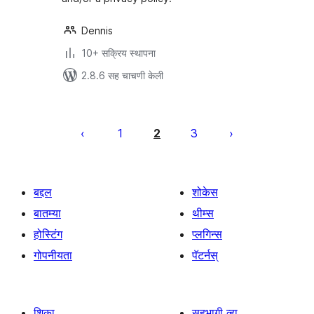
Dennis
10+ सक्रिय स्थापना
2.8.6 सह चाचणी केली
पोस्ट्स
पृष्ठांकन
1
2
3
बद्दल
शोकेस
बातम्या
थीम्स
होस्टिंग
प्लगिन्स
गोपनीयता
पॅटर्नस्
शिका
सहभागी व्हा