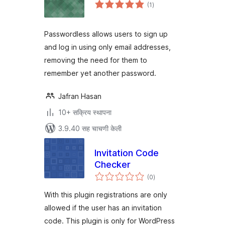
एकूण
(1
)
मूल्यांकन
Passwordless allows users to sign up
and log in using only email addresses,
removing the need for them to
remember yet another password.
Jafran Hasan
10+ सक्रिय स्थापना
3.9.40 सह चाचणी केली
Invitation Code
Checker
एकूण
(0
)
मूल्यांकन
With this plugin registrations are only
allowed if the user has an invitation
code. This plugin is only for WordPress