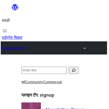
सामुग्रीवर
जा
मराठी
वर्डप्रेस मिळवा
Plugin Directory
शोधा
सर्व
Community
Commercial
प्लगइन टॅग:
signup