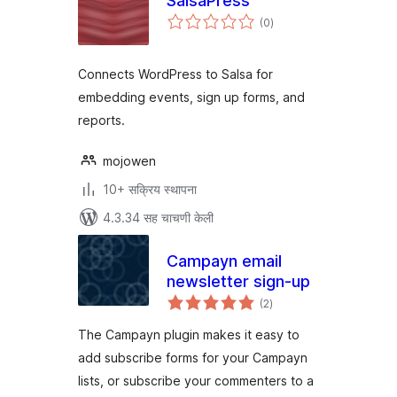
SalsaPress
एकूण
(0
)
मूल्यांकन
Connects WordPress to Salsa for
embedding events, sign up forms, and
reports.
mojowen
10+ सक्रिय स्थापना
4.3.34 सह चाचणी केली
Campayn email
newsletter sign-up
एकूण
(2
)
मूल्यांकन
The Campayn plugin makes it easy to
add subscribe forms for your Campayn
lists, or subscribe your commenters to a