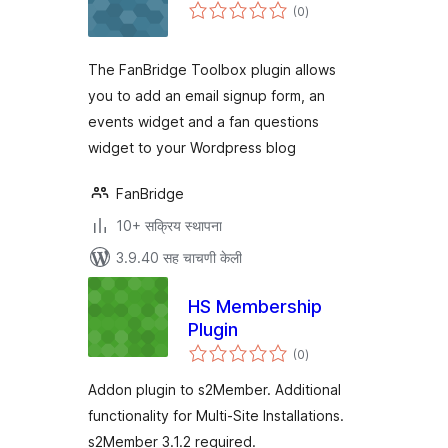
एकूण
(0
)
मूल्यांकन
The FanBridge Toolbox plugin allows
you to add an email signup form, an
events widget and a fan questions
widget to your Wordpress blog
FanBridge
10+ सक्रिय स्थापना
3.9.40 सह चाचणी केली
HS Membership
Plugin
एकूण
(0
)
मूल्यांकन
Addon plugin to s2Member. Additional
functionality for Multi-Site Installations.
s2Member 3.1.2 required.