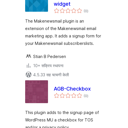
widget
एकूण
(0
)
मूल्यांकन
The Makenewsmail plugin is an
extension of the Makenewsmail email
marketing app. It adds a signup form for
your Makenewsmail subscriberslists.
Stian B Pedersen
10+ सक्रिय स्थापना
4.5.33 सह चाचणी केली
AGB-Checkbox
एकूण
(0
)
मूल्यांकन
This plugin adds to the signup page of
WordPress MU a checkbox for TOS
and/or a privacy policy.