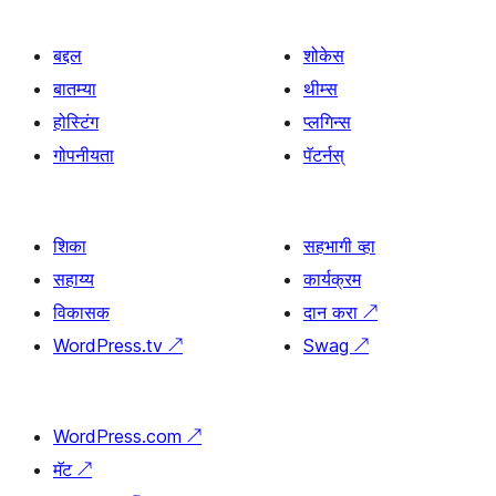
बद्दल
शोकेस
बातम्या
थीम्स
होस्टिंग
प्लगिन्स
गोपनीयता
पॅटर्नस्
शिका
सहभागी व्हा
सहाय्य
कार्यक्रम
विकासक
दान करा
↗
WordPress.tv
↗
Swag
↗
WordPress.com
↗
मॅट
↗