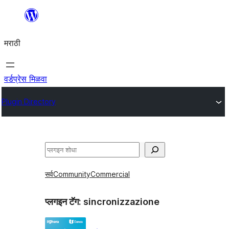
सामुग्रीवर
जा
मराठी
वर्डप्रेस मिळवा
Plugin Directory
शोधा
सर्व
Community
Commercial
प्लगइन टॅग:
sincronizzazione