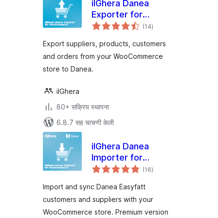
ilGhera Danea
Exporter for
एकूण
WooCommerce
(14
)
मूल्यांकन
Export suppliers, products, customers
and orders from your WooCommerce
store to Danea.
ilGhera
80+ सक्रिय स्थापना
6.8.7 सह चाचणी केली
ilGhera Danea
Importer for
एकूण
WooCommerce
(16
)
मूल्यांकन
Import and sync Danea Easyfatt
customers and suppliers with your
WooCommerce store. Premium version