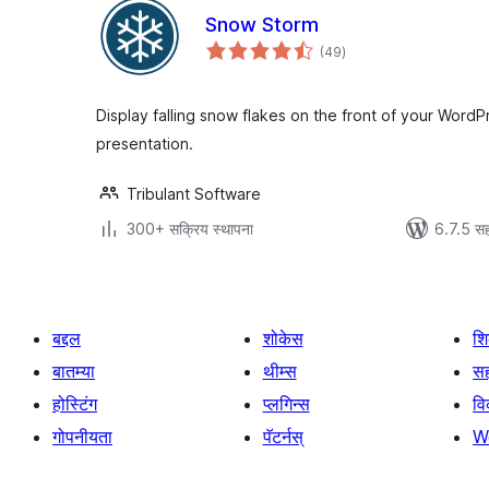
Snow Storm
एकूण
(49
)
मूल्यांकन
Display falling snow flakes on the front of your WordP
presentation.
Tribulant Software
300+ सक्रिय स्थापना
6.7.5 सह
बद्दल
शोकेस
श
बातम्या
थीम्स
सह
होस्टिंग
प्लगिन्स
व
गोपनीयता
पॅटर्नस्
W