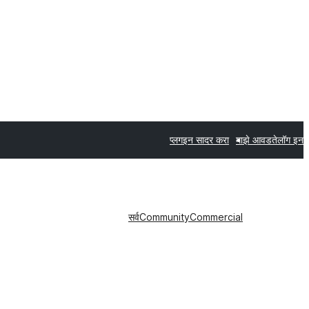
प्लगइन सादर करा
माझे आवडते
लॉग इन
सर्व
Community
Commercial