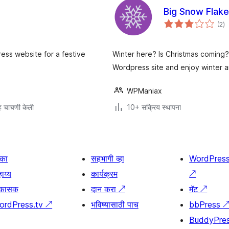
Big Snow Flak
एक
(2
)
मूल
ress website for a festive
Winter here? Is Christmas coming?
Wordpress site and enjoy winter a
WPManiax
 चाचणी केली
10+ सक्रिय स्थापना
िका
सहभागी व्हा
WordPres
ाय्य
कार्यक्रम
↗
िकासक
दान करा
↗
मॅट
↗
ordPress.tv
↗
भविष्यासाठी पाच
bbPress
BuddyPre