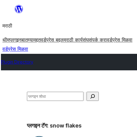
सामुग्रीवर
जा
मराठी
थीम
प्लगइन
बातम्या
मद्दत
वर्डप्रेस बद्दल
मराठी कार्यसंघ
संपर्क करा
वर्डप्रेस मिळवा
वर्डप्रेस मिळवा
Plugin Directory
शोधा
प्लगइन टॅग:
snow flakes