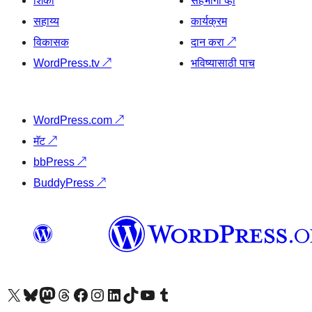
शिका
सहभागी व्हा
सहाय्य
कार्यक्रम
विकासक
दान करा
↗
WordPress.tv
↗
भविष्यासाठी पाच
WordPress.com
↗
मॅट
↗
bbPress
↗
BuddyPress
↗
आमच्या X (एक्स) (पूर्वीचे ट्विटर) खात्याला भेट द्या
आमच्या ब्लूस्की खात्याला भेट द्या.
आमच्या Mastodon खात्याला भेट द्या.
आमच्या थ्रेड्स खात्याला भेट द्या.
आमच्या फेसबुक पेजला भेट द्या
आमच्या इंस्टाग्राम खात्याला भेट द्या
आमच्या लिंक्डइन खात्याला भेट द्या
आमच्या टिकटॉक अकाउंटला भेट द्या.
आमच्या यूट्यूब चॅनेलला भेट द्या
आमच्या टंबलर खात्याला भेट द्या.