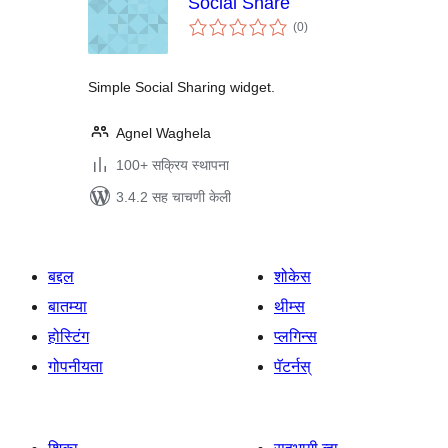
Social Share
एकूण
(0
)
मूल्यांकन
Simple Social Sharing widget.
Agnel Waghela
100+ सक्रिय स्थापना
3.4.2 सह चाचणी केली
बद्दल
शोकेस
बातम्या
थीम्स
होस्टिंग
प्लगिन्स
गोपनीयता
पॅटर्नस्