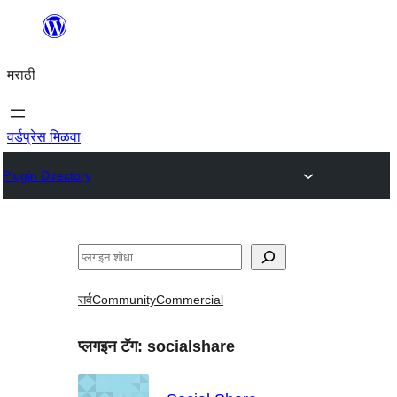
सामुग्रीवर
जा
मराठी
वर्डप्रेस मिळवा
Plugin Directory
शोधा
सर्व
Community
Commercial
प्लगइन टॅग:
socialshare