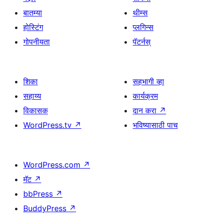
बातम्या
थीम्स
होस्टिंग
प्लगिन्स
गोपनीयता
पॅटर्नस्
शिका
सहभागी व्हा
सहाय्य
कार्यक्रम
विकासक
दान करा
↗
WordPress.tv
↗
भविष्यासाठी पाच
WordPress.com
↗
मॅट
↗
bbPress
↗
BuddyPress
↗