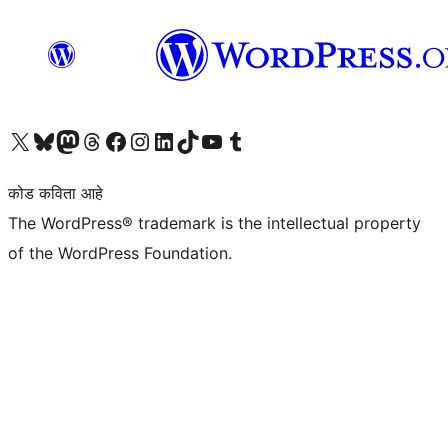
आमच्या X (एक्स) (पूर्वीचे ट्विटर) खात्याला भेट द्या
आमच्या ब्लूस्की खात्याला भेट द्या.
आमच्या Mastodon खात्याला भेट द्या.
आमच्या थ्रेड्स खात्याला भेट द्या.
आमच्या फेसबुक पेजला भेट द्या
आमच्या इंस्टाग्राम खात्याला भेट द्या
आमच्या लिंक्डइन खात्याला भेट द्या
आमच्या टिकटॉक अकाउंटला भेट द्या.
आमच्या यूट्यूब चॅनेलला भेट द्या
आमच्या टंबलर खात्याला भेट द्या.
कोड कविता आहे
The WordPress® trademark is the intellectual property
of the WordPress Foundation.