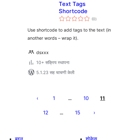
Text Tags
Shortcode
एकूण
(0
)
मूल्यांकन
Use shortcode to add tags to the text (in
another words – wrap it).
dsxxx
10+ सक्रिय स्थापना
5.1.23 सह चाचणी केली
पोस्ट्स
पृष्ठांकन
1
10
11
…
12
15
…
बद्दल
शोकेस