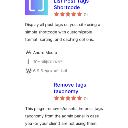
List Post Tags
Shortcode
एकूण
(1
)
मूल्यांकन
Display all post tags on your site using a
simple shortcode with customizable
format, sorting, and caching options.
Andre Moura
10+ सक्रिय स्थापना
6.9.6 सह चाचणी केली
Remove tags
taxonomy
एकूण
(1
)
मूल्यांकन
This plugin removes/unsets the post_tags
taxonomy from the admin panel in case
you (or your client) are not using them.