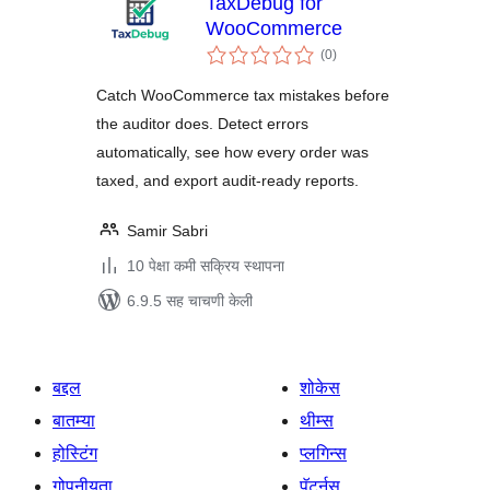
TaxDebug for
WooCommerce
एकूण
(0
)
मूल्यांकन
Catch WooCommerce tax mistakes before
the auditor does. Detect errors
automatically, see how every order was
taxed, and export audit-ready reports.
Samir Sabri
10 पेक्षा कमी सक्रिय स्थापना
6.9.5 सह चाचणी केली
बद्दल
शोकेस
बातम्या
थीम्स
होस्टिंग
प्लगिन्स
गोपनीयता
पॅटर्नस्