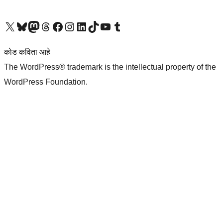
आमच्या X (एक्स) (पूर्वीचे ट्विटर) खात्याला भेट द्या
आमच्या ब्लूस्की खात्याला भेट द्या.
आमच्या Mastodon खात्याला भेट द्या.
आमच्या थ्रेड्स खात्याला भेट द्या.
आमच्या फेसबुक पेजला भेट द्या
आमच्या इंस्टाग्राम खात्याला भेट द्या
आमच्या लिंक्डइन खात्याला भेट द्या
आमच्या टिकटॉक अकाउंटला भेट द्या.
आमच्या यूट्यूब चॅनेलला भेट द्या
आमच्या टंबलर खात्याला भेट द्या.
कोड कविता आहे
The WordPress® trademark is the intellectual property of the
WordPress Foundation.