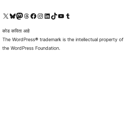
आमच्या X (एक्स) (पूर्वीचे ट्विटर) खात्याला भेट द्या
आमच्या ब्लूस्की खात्याला भेट द्या.
आमच्या Mastodon खात्याला भेट द्या.
आमच्या थ्रेड्स खात्याला भेट द्या.
आमच्या फेसबुक पेजला भेट द्या
आमच्या इंस्टाग्राम खात्याला भेट द्या
आमच्या लिंक्डइन खात्याला भेट द्या
आमच्या टिकटॉक अकाउंटला भेट द्या.
आमच्या यूट्यूब चॅनेलला भेट द्या
आमच्या टंबलर खात्याला भेट द्या.
कोड कविता आहे
The WordPress® trademark is the intellectual property of
the WordPress Foundation.