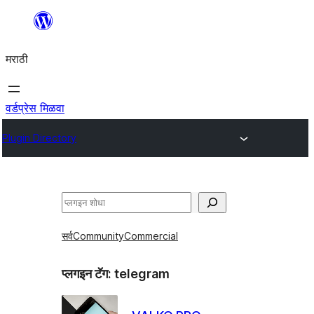
सामुग्रीवर
जा
मराठी
वर्डप्रेस मिळवा
Plugin Directory
शोधा
सर्व
Community
Commercial
प्लगइन टॅग:
telegram