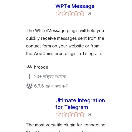
WPTelMessage
एकूण
(0
)
मूल्यांकन
The WPTelMessage plugin will help you
quickly receive messages sent from the
contact form on your website or from
the WooCommerce plugin in Telegram.
hrcode
20+ सक्रिय स्थापना
6.7.6 सह चाचणी केली
Ultimate Integration
for Telegram
एकूण
(0
)
मूल्यांकन
The most versatile plugin for connecting