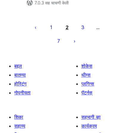
7.0.3 सह चाचणी केली
पोस्ट्स
पृष्ठांकन
1
2
3
…
7
बद्दल
शोकेस
बातम्या
थीम्स
होस्टिंग
प्लगिन्स
गोपनीयता
पॅटर्नस्
शिका
सहभागी व्हा
सहाय्य
कार्यक्रम