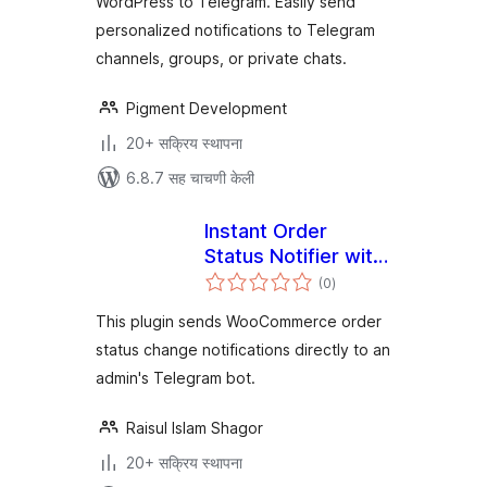
WordPress to Telegram. Easily send
personalized notifications to Telegram
channels, groups, or private chats.
Pigment Development
20+ सक्रिय स्थापना
6.8.7 सह चाचणी केली
Instant Order
Status Notifier with
एकूण
Telegram
(0
)
मूल्यांकन
This plugin sends WooCommerce order
status change notifications directly to an
admin's Telegram bot.
Raisul Islam Shagor
20+ सक्रिय स्थापना