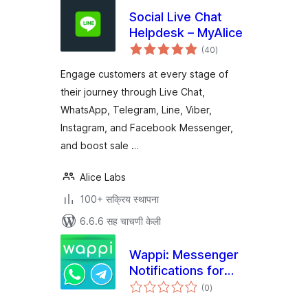
Social Live Chat
Helpdesk – MyAlice
एकूण
(40
)
मूल्यांकन
Engage customers at every stage of
their journey through Live Chat,
WhatsApp, Telegram, Line, Viber,
Instagram, and Facebook Messenger,
and boost sale …
Alice Labs
100+ सक्रिय स्थापना
6.6.6 सह चाचणी केली
Wappi: Messenger
Notifications for
एकूण
WooCommerce
(0
)
मूल्यांकन