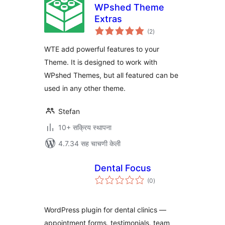
WPshed Theme
Extras
एकूण
(2
)
मूल्यांकन
WTE add powerful features to your
Theme. It is designed to work with
WPshed Themes, but all featured can be
used in any other theme.
Stefan
10+ सक्रिय स्थापना
4.7.34 सह चाचणी केली
Dental Focus
एकूण
(0
)
मूल्यांकन
WordPress plugin for dental clinics —
appointment forms, testimonials, team