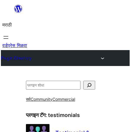
सामुग्रीवर
जा
मराठी
वर्डप्रेस मिळवा
Plugin Directory
शोधा
सर्व
Community
Commercial
प्लगइन टॅग:
testimonials