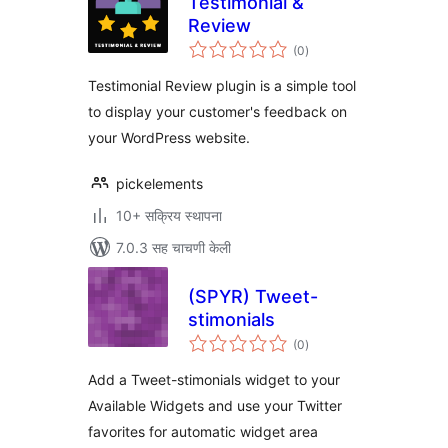
Testimonial &
Review
एकूण
(0
)
मूल्यांकन
Testimonial Review plugin is a simple tool
to display your customer's feedback on
your WordPress website.
pickelements
10+ सक्रिय स्थापना
7.0.3 सह चाचणी केली
(SPYR) Tweet-
stimonials
एकूण
(0
)
मूल्यांकन
Add a Tweet-stimonials widget to your
Available Widgets and use your Twitter
favorites for automatic widget area