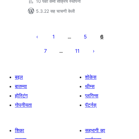
10 पेक्षा कमी सक्रिय स्थापना
5.3.22 सह चाचणी केली
पोस्ट्स
पृष्ठांकन
1
5
6
…
7
11
…
बद्दल
शोकेस
बातम्या
थीम्स
होस्टिंग
प्लगिन्स
गोपनीयता
पॅटर्नस्
शिका
सहभागी व्हा