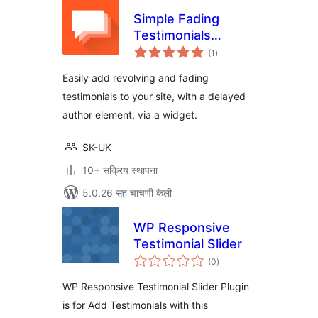
Simple Fading
Testimonials
एकूण
Widget
(1
)
मूल्यांकन
Easily add revolving and fading
testimonials to your site, with a delayed
author element, via a widget.
SK-UK
10+ सक्रिय स्थापना
5.0.26 सह चाचणी केली
WP Responsive
Testimonial Slider
एकूण
(0
)
मूल्यांकन
WP Responsive Testimonial Slider Plugin
is for Add Testimonials with this