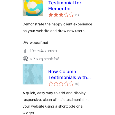
Testimonial for
Elementor
एकूण
(1
)
मूल्यांकन
Demonstrate the happy client experience
on your website and draw new users.
wpcraftnet
10+ सक्रिय स्थापना
6.7.6 सह चाचणी केली
Row Column
Testimonials with
एकूण
widget
(0
)
मूल्यांकन
A quick, easy way to add and display
responsive, clean client's testimonial on
your website using a shortcode or a
widget.