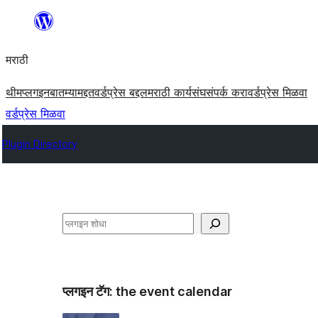
सामुग्रीवर
जा
मराठी
थीम
प्लगइन
बातम्या
मद्दत
वर्डप्रेस बद्दल
मराठी कार्यसंघ
संपर्क करा
वर्डप्रेस मिळवा
वर्डप्रेस मिळवा
Plugin Directory
शोधा
प्लगइन टॅग:
the event calendar