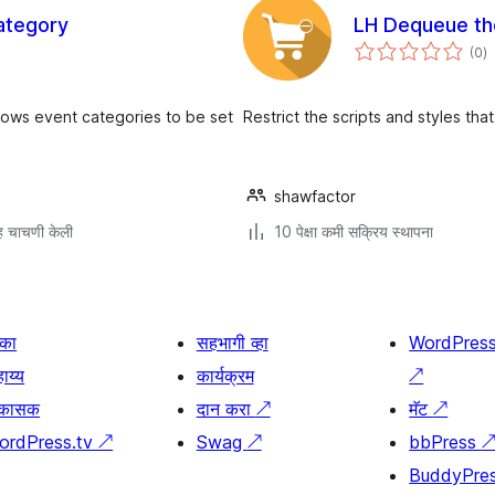
ategory
LH Dequeue th
एक
(0
)
मू
llows event categories to be set
Restrict the scripts and styles tha
shawfactor
 चाचणी केली
10 पेक्षा कमी सक्रिय स्थापना
िका
सहभागी व्हा
WordPres
ाय्य
कार्यक्रम
↗
िकासक
दान करा
↗
मॅट
↗
ordPress.tv
↗
Swag
↗
bbPress
BuddyPre