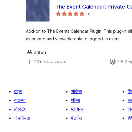
The Event Calendar: Private C
एकूण
(1
)
मूल्यांकन
Add-on to The Events Calendar Plugin. This plug-in a
as private and viewable only to logged-in users.
arifwn
30+ सक्रिय स्थापना
3.5.2 सह
बद्दल
शोकेस
श
बातम्या
थीम्स
सह
होस्टिंग
प्लगिन्स
व
गोपनीयता
पॅटर्नस्
W