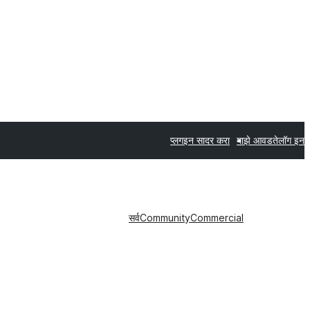
प्लगइन सादर करा
माझे आवडते
लॉग इन
सर्व
Community
Commercial