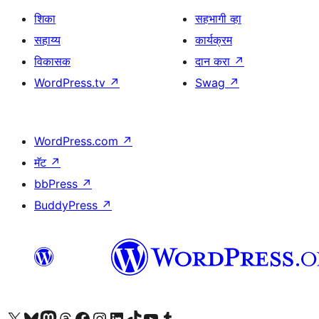
शिका
सहभागी व्हा
सहाय्य
कार्यक्रम
विकासक
दान करा
↗
WordPress.tv
↗
Swag
↗
WordPress.com
↗
मॅट
↗
bbPress
↗
BuddyPress
↗
आमच्या X (एक्स) (पूर्वीचे ट्विटर) खात्याला भेट द्या
आमच्या ब्लूस्की खात्याला भेट द्या.
आमच्या Mastodon खात्याला भेट द्या.
आमच्या थ्रेड्स खात्याला भेट द्या.
आमच्या फेसबुक पेजला भेट द्या
आमच्या इंस्टाग्राम खात्याला भेट द्या
आमच्या लिंक्डइन खात्याला भेट द्या
आमच्या टिकटॉक अकाउंटला भेट द्या.
आमच्या यूट्यूब चॅनेलला भेट द्या
आमच्या टंबलर खात्याला भेट द्या.