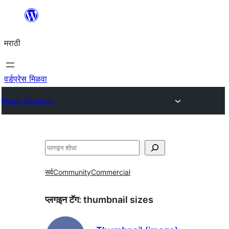
सामुग्रीवर
जा
मराठी
वर्डप्रेस मिळवा
Plugin Directory
शोधा
सर्व
Community
Commercial
प्लगइन टॅग:
thumbnail sizes