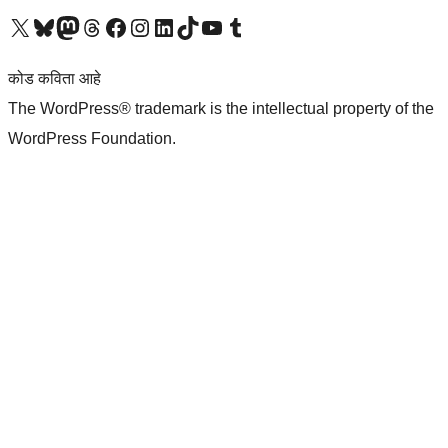
आमच्या X (एक्स) (पूर्वीचे ट्विटर) खात्याला भेट द्या
आमच्या ब्लूस्की खात्याला भेट द्या.
आमच्या Mastodon खात्याला भेट द्या.
आमच्या थ्रेड्स खात्याला भेट द्या.
आमच्या फेसबुक पेजला भेट द्या
आमच्या इंस्टाग्राम खात्याला भेट द्या
आमच्या लिंक्डइन खात्याला भेट द्या
आमच्या टिकटॉक अकाउंटला भेट द्या.
आमच्या यूट्यूब चॅनेलला भेट द्या
आमच्या टंबलर खात्याला भेट द्या.
कोड कविता आहे
The WordPress® trademark is the intellectual property of the
WordPress Foundation.