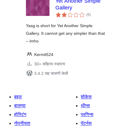
Yet Another Simple
Gallery
एकूण
(5
)
मूल्यांकन
Yasg is short for Yet Another Simple
Gallery. It cannot get any simpler than that
– imho.
Kermit524
30+ सक्रिय स्थापना
3.4.2 सह चाचणी केली
बद्दल
शोकेस
बातम्या
थीम्स
होस्टिंग
प्लगिन्स
गोपनीयता
पॅटर्नस्