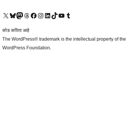
आमच्या X (एक्स) (पूर्वीचे ट्विटर) खात्याला भेट द्या
आमच्या ब्लूस्की खात्याला भेट द्या.
आमच्या Mastodon खात्याला भेट द्या.
आमच्या थ्रेड्स खात्याला भेट द्या.
आमच्या फेसबुक पेजला भेट द्या
आमच्या इंस्टाग्राम खात्याला भेट द्या
आमच्या लिंक्डइन खात्याला भेट द्या
आमच्या टिकटॉक अकाउंटला भेट द्या.
आमच्या यूट्यूब चॅनेलला भेट द्या
आमच्या टंबलर खात्याला भेट द्या.
कोड कविता आहे
The WordPress® trademark is the intellectual property of the
WordPress Foundation.