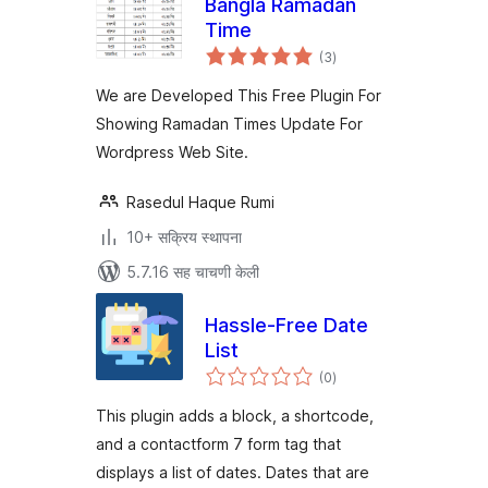
Bangla Ramadan
Time
एकूण
(3
)
मूल्यांकन
We are Developed This Free Plugin For
Showing Ramadan Times Update For
Wordpress Web Site.
Rasedul Haque Rumi
10+ सक्रिय स्थापना
5.7.16 सह चाचणी केली
Hassle-Free Date
List
एकूण
(0
)
मूल्यांकन
This plugin adds a block, a shortcode,
and a contactform 7 form tag that
displays a list of dates. Dates that are