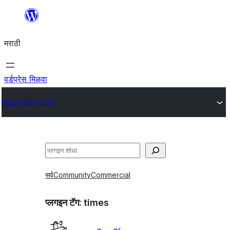
सामुग्रीवर
जा
मराठी
वर्डप्रेस मिळवा
Plugin Directory
शोधा
सर्व
Community
Commercial
प्लगइन टॅग:
times