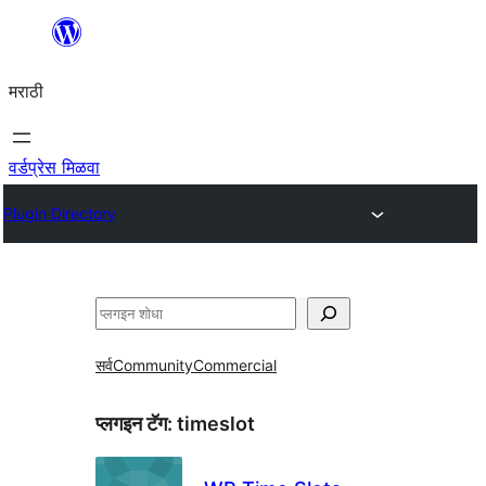
सामुग्रीवर
जा
मराठी
वर्डप्रेस मिळवा
Plugin Directory
शोधा
सर्व
Community
Commercial
प्लगइन टॅग:
timeslot