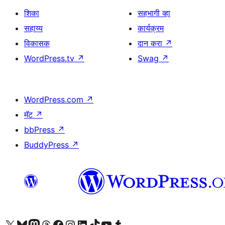
शिका
सहभागी व्हा
सहाय्य
कार्यक्रम
विकासक
दान करा
↗
WordPress.tv
↗
Swag
↗
WordPress.com
↗
मॅट
↗
bbPress
↗
BuddyPress
↗
आमच्या X (एक्स) (पूर्वीचे ट्विटर) खात्याला भेट द्या
आमच्या ब्लूस्की खात्याला भेट द्या.
आमच्या Mastodon खात्याला भेट द्या.
आमच्या थ्रेड्स खात्याला भेट द्या.
आमच्या फेसबुक पेजला भेट द्या
आमच्या इंस्टाग्राम खात्याला भेट द्या
आमच्या लिंक्डइन खात्याला भेट द्या
आमच्या टिकटॉक अकाउंटला भेट द्या.
आमच्या यूट्यूब चॅनेलला भेट द्या
आमच्या टंबलर खात्याला भेट द्या.