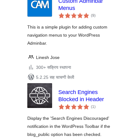
Custom Adminbar
Menus
एकूण
(9
)
मूल्यांकन
This is a simple plugin for adding custom
navigation menus to your WordPress
Adminbar.
Linesh Jose
300+ सक्रिय स्थापना
5.2.25 सह चाचणी केली
Search Engines
Blocked in Header
एकूण
(1
)
मूल्यांकन
Display the 'Search Engines Discouraged'
notification in the WordPress Toolbar if the
blog_public option has been checked.