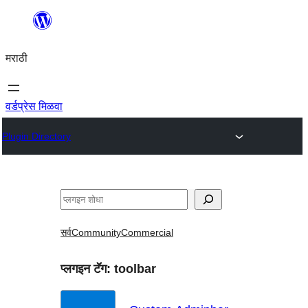
सामुग्रीवर
जा
मराठी
वर्डप्रेस मिळवा
Plugin Directory
शोधा
सर्व
Community
Commercial
प्लगइन टॅग:
toolbar