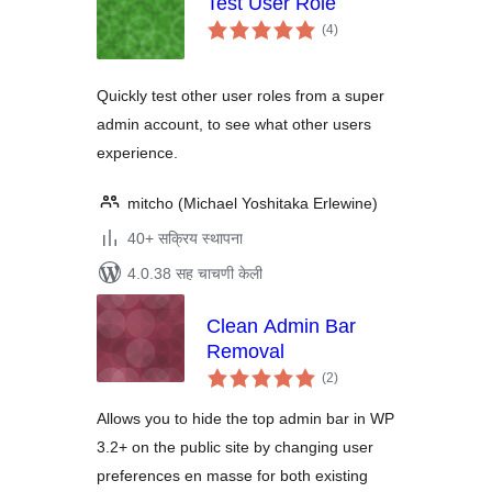
Test User Role
एकूण
(4
)
मूल्यांकन
Quickly test other user roles from a super
admin account, to see what other users
experience.
mitcho (Michael Yoshitaka Erlewine)
40+ सक्रिय स्थापना
4.0.38 सह चाचणी केली
Clean Admin Bar
Removal
एकूण
(2
)
मूल्यांकन
Allows you to hide the top admin bar in WP
3.2+ on the public site by changing user
preferences en masse for both existing