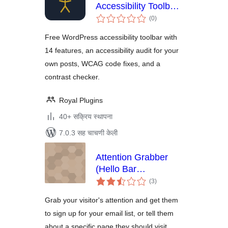
Accessibility Toolbar
एकूण
& WCAG Tools
(0
)
मूल्यांकन
Free WordPress accessibility toolbar with
14 features, an accessibility audit for your
own posts, WCAG code fixes, and a
contrast checker.
Royal Plugins
40+ सक्रिय स्थापना
7.0.3 सह चाचणी केली
Attention Grabber
(Hello Bar
एकूण
Alternative)
(3
)
मूल्यांकन
Grab your visitor's attention and get them
to sign up for your email list, or tell them
about a specific page they should visit.