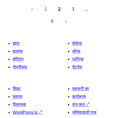
पोस्ट्स
पृष्ठांकन
1
2
3
…
6
बद्दल
शोकेस
बातम्या
थीम्स
होस्टिंग
प्लगिन्स
गोपनीयता
पॅटर्नस्
शिका
सहभागी व्हा
सहाय्य
कार्यक्रम
विकासक
दान करा
↗
WordPress.tv
↗
भविष्यासाठी पाच