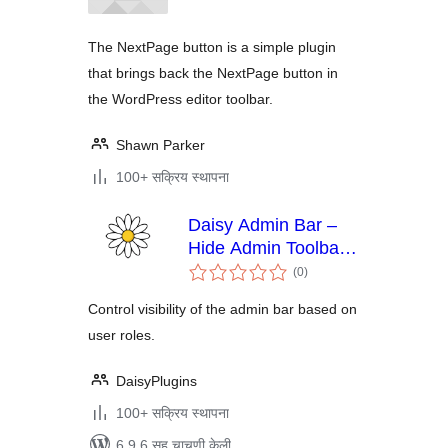
The NextPage button is a simple plugin
that brings back the NextPage button in
the WordPress editor toolbar.
Shawn Parker
100+ सक्रिय स्थापना
Daisy Admin Bar –
Hide Admin Toolbar
एकूण
Based on User
(0
)
मूल्यांकन
Roles, Disable Admin
Control visibility of the admin bar based on
Bar from Non-
user roles.
Admins
DaisyPlugins
100+ सक्रिय स्थापना
6.9.6 सह चाचणी केली