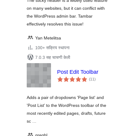
The sticky header is a widely used feature
on many websites, but it can conflict with
the WordPress admin bar. Tambar
effectively resolves this issue!
Yan Metelitsa
100+ सक्रिय स्थापना
7.0.3 सह चाचणी केली
Post Edit Toolbar
एकूण
(11
)
मूल्यांकन
Adds a pair of dropdowns 'Page list' and
'Post List' to the WordPress toolbar of the
most recently edited pages, drafts, future
sc …
greghl