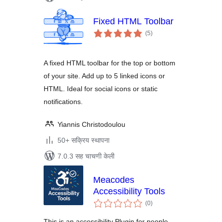
Fixed HTML Toolbar
एकूण
(5
)
मूल्यांकन
A fixed HTML toolbar for the top or bottom
of your site. Add up to 5 linked icons or
HTML. Ideal for social icons or static
notifications.
Yiannis Christodoulou
50+ सक्रिय स्थापना
7.0.3 सह चाचणी केली
Meacodes
Accessibility Tools
एकूण
(0
)
मूल्यांकन
This is an accessibility Plugin for people