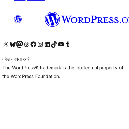
आमच्या X (एक्स) (पूर्वीचे ट्विटर) खात्याला भेट द्या
आमच्या ब्लूस्की खात्याला भेट द्या.
आमच्या Mastodon खात्याला भेट द्या.
आमच्या थ्रेड्स खात्याला भेट द्या.
आमच्या फेसबुक पेजला भेट द्या
आमच्या इंस्टाग्राम खात्याला भेट द्या
आमच्या लिंक्डइन खात्याला भेट द्या
आमच्या टिकटॉक अकाउंटला भेट द्या.
आमच्या यूट्यूब चॅनेलला भेट द्या
आमच्या टंबलर खात्याला भेट द्या.
कोड कविता आहे
The WordPress® trademark is the intellectual property of
the WordPress Foundation.