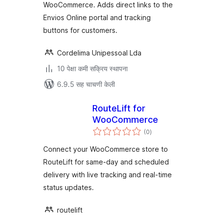
WooCommerce. Adds direct links to the
Envios Online portal and tracking
buttons for customers.
Cordelima Unipessoal Lda
10 पेक्षा कमी सक्रिय स्थापना
6.9.5 सह चाचणी केली
RouteLift for
WooCommerce
एकूण
(0
)
मूल्यांकन
Connect your WooCommerce store to
RouteLift for same-day and scheduled
delivery with live tracking and real-time
status updates.
routelift