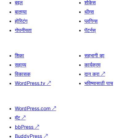
बद्दल
शोकेस
बातम्या
थीम्स
होस्टिंग
प्लगिन्स
गोपनीयता
पॅटर्नस्
शिका
सहभागी व्हा
सहाय्य
कार्यक्रम
विकासक
दान करा
↗
WordPress.tv
↗
भविष्यासाठी पाच
WordPress.com
↗
मॅट
↗
bbPress
↗
BuddyPress
↗