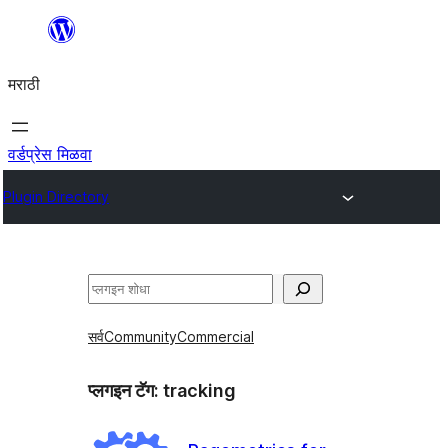
सामुग्रीवर
जा
मराठी
वर्डप्रेस मिळवा
Plugin Directory
शोधा
सर्व
Community
Commercial
प्लगइन टॅग:
tracking