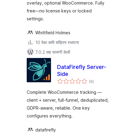
overlay, optional WooCommerce. Fully
free—no license keys or locked
settings.
Whittfield Holmes
10 पेक्षा कमी सक्रिय स्थापना
7.0.2 सह चाचणी केली
DataFirefly Server-
Side
एकूण
(0
)
मूल्यांकन
Complete WooCommerce tracking —
client + server, full-funnel, deduplicated,
GDPR-aware, reliable. One key
configures everything.
datafirefly