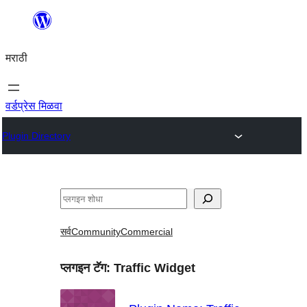
सामुग्रीवर
जा
मराठी
वर्डप्रेस मिळवा
Plugin Directory
शोधा
सर्व
Community
Commercial
प्लगइन टॅग:
Traffic Widget