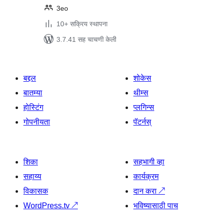
3eo
10+ सक्रिय स्थापना
3.7.41 सह चाचणी केली
बद्दल
शोकेस
बातम्या
थीम्स
होस्टिंग
प्लगिन्स
गोपनीयता
पॅटर्नस्
शिका
सहभागी व्हा
सहाय्य
कार्यक्रम
विकासक
दान करा
↗
WordPress.tv
↗
भविष्यासाठी पाच