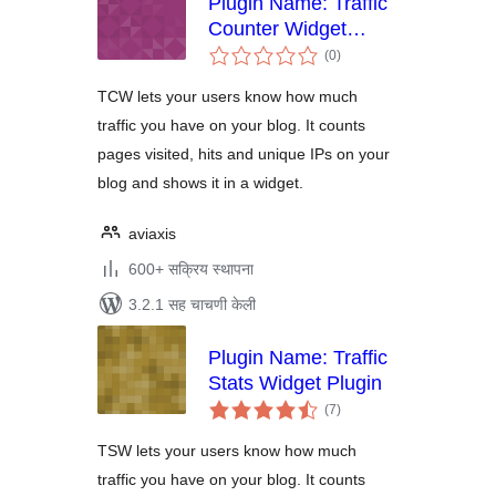
Plugin Name: Traffic
Counter Widget
एकूण
Plugin
(0
)
मूल्यांकन
TCW lets your users know how much
traffic you have on your blog. It counts
pages visited, hits and unique IPs on your
blog and shows it in a widget.
aviaxis
600+ सक्रिय स्थापना
3.2.1 सह चाचणी केली
Plugin Name: Traffic
Stats Widget Plugin
एकूण
(7
)
मूल्यांकन
TSW lets your users know how much
traffic you have on your blog. It counts