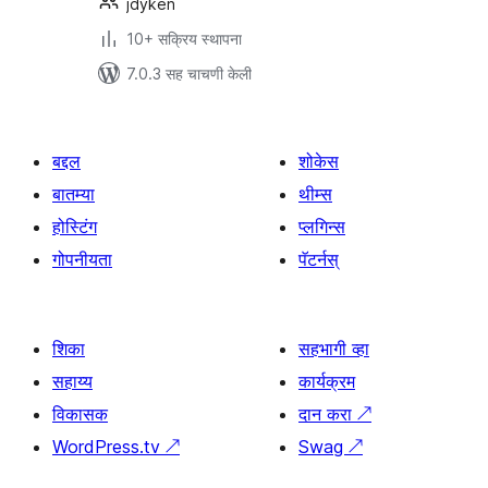
jdyken
10+ सक्रिय स्थापना
7.0.3 सह चाचणी केली
बद्दल
शोकेस
बातम्या
थीम्स
होस्टिंग
प्लगिन्स
गोपनीयता
पॅटर्नस्
शिका
सहभागी व्हा
सहाय्य
कार्यक्रम
विकासक
दान करा
↗
WordPress.tv
↗
Swag
↗