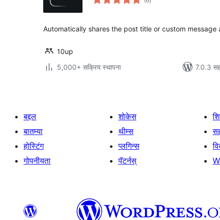
(6
)
मूल्यांकन
Automatically shares the post title or custom message an
10up
5,000+ सक्रिय स्थापना
7.0.3 सह
बद्दल
शोकेस
श
बातम्या
थीम्स
सह
होस्टिंग
प्लगिन्स
व
गोपनीयता
पॅटर्नस्
W