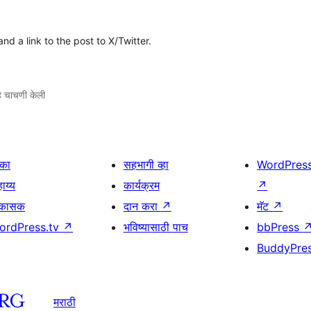
d a link to the post to X/Twitter.
 चाचणी केली
िका
सहभागी व्हा
WordPres
ाय्य
कार्यक्रम
↗
िकासक
दान करा
↗
मॅट
↗
ordPress.tv
↗
भविष्यासाठी पाच
bbPress
BuddyPre
मराठी