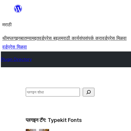
सामुग्रीवर
जा
मराठी
थीम
प्लगइन
बातम्या
मद्दत
वर्डप्रेस बद्दल
मराठी कार्यसंघ
संपर्क करा
वर्डप्रेस मिळवा
वर्डप्रेस मिळवा
Plugin Directory
शोधा
प्लगइन टॅग:
Typekit Fonts