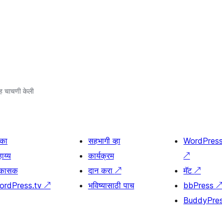
ह चाचणी केली
िका
सहभागी व्हा
WordPres
ाय्य
कार्यक्रम
↗
िकासक
दान करा
↗
मॅट
↗
ordPress.tv
↗
भविष्यासाठी पाच
bbPress
BuddyPre