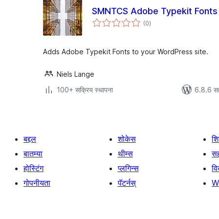
SMNTCS Adobe Typekit Fonts
एकूण
(0
)
मूल्यांकन
Adds Adobe Typekit Fonts to your WordPress site.
Niels Lange
100+ सक्रिय स्थापना
6.8.6 स
बद्दल
शोकेस
श
बातम्या
थीम्स
सह
होस्टिंग
प्लगिन्स
व
गोपनीयता
पॅटर्नस्
W