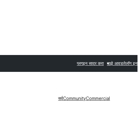
प्लगइन सादर करा
माझे आवडते
लॉग इन
सर्व
Community
Commercial