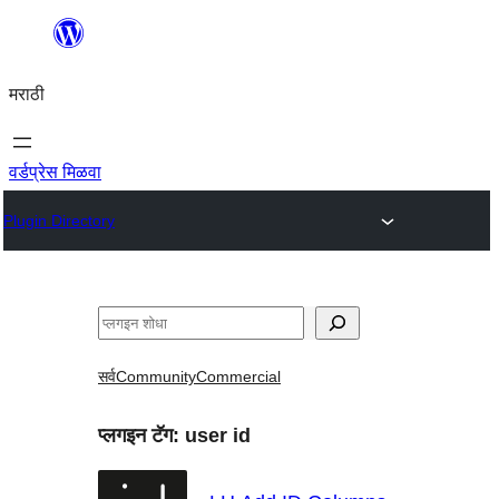
सामुग्रीवर
जा
मराठी
वर्डप्रेस मिळवा
Plugin Directory
शोधा
सर्व
Community
Commercial
प्लगइन टॅग:
user id