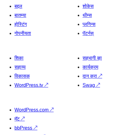
बद्दल
शोकेस
बातम्या
थीम्स
होस्टिंग
प्लगिन्स
गोपनीयता
पॅटर्नस्
शिका
सहभागी व्हा
सहाय्य
कार्यक्रम
विकासक
दान करा
↗
WordPress.tv
↗
Swag
↗
WordPress.com
↗
मॅट
↗
bbPress
↗