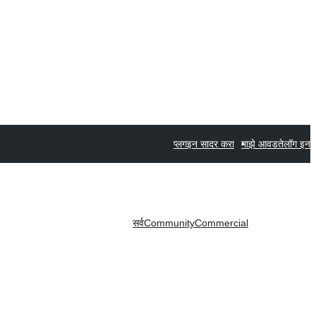
प्लगइन सादर करा
माझे आवडते
लॉग इन
सर्व
Community
Commercial