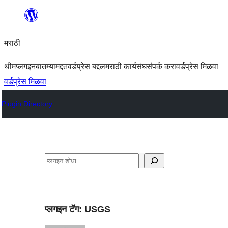
सामुग्रीवर
जा
मराठी
थीम
प्लगइन
बातम्या
मद्दत
वर्डप्रेस बद्दल
मराठी कार्यसंघ
संपर्क करा
वर्डप्रेस मिळवा
वर्डप्रेस मिळवा
Plugin Directory
शोधा
प्लगइन टॅग:
USGS