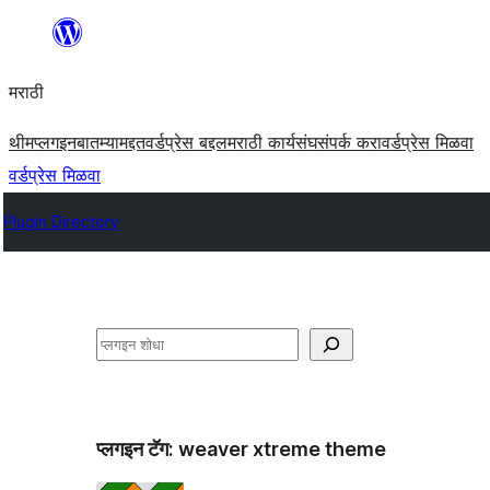
सामुग्रीवर
जा
मराठी
थीम
प्लगइन
बातम्या
मद्दत
वर्डप्रेस बद्दल
मराठी कार्यसंघ
संपर्क करा
वर्डप्रेस मिळवा
वर्डप्रेस मिळवा
Plugin Directory
शोधा
प्लगइन टॅग:
weaver xtreme theme