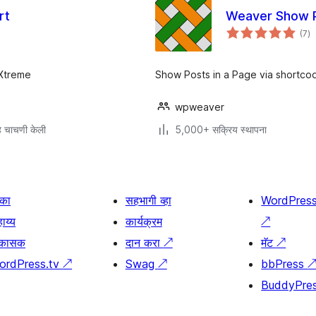
rt
Weaver Show 
एक
(7
)
मूल
 Xtreme
Show Posts in a Page via shortco
wpweaver
 चाचणी केली
5,000+ सक्रिय स्थापना
िका
सहभागी व्हा
WordPres
ाय्य
कार्यक्रम
↗
िकासक
दान करा
↗
मॅट
↗
ordPress.tv
↗
Swag
↗
bbPress
BuddyPre