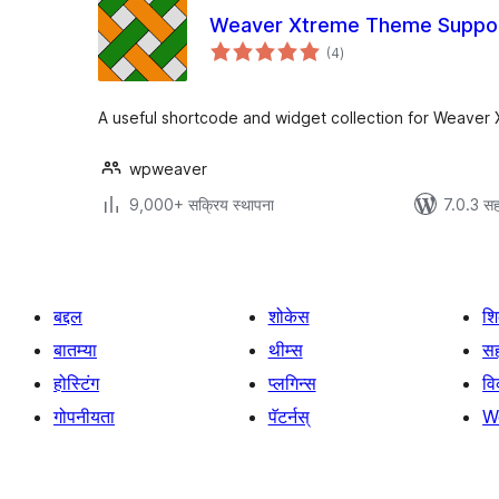
Weaver Xtreme Theme Suppo
एकूण
(4
)
मूल्यांकन
A useful shortcode and widget collection for Weaver
wpweaver
9,000+ सक्रिय स्थापना
7.0.3 सह
बद्दल
शोकेस
श
बातम्या
थीम्स
सह
होस्टिंग
प्लगिन्स
व
गोपनीयता
पॅटर्नस्
W