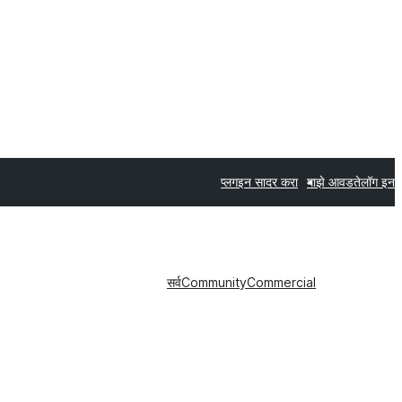
प्लगइन सादर करा
माझे आवडते
लॉग इन
सर्व
Community
Commercial