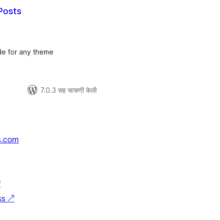
Posts
ूण
्यांकन
de for any theme
7.0.3 सह चाचणी केली
s.com
↗
ss
↗