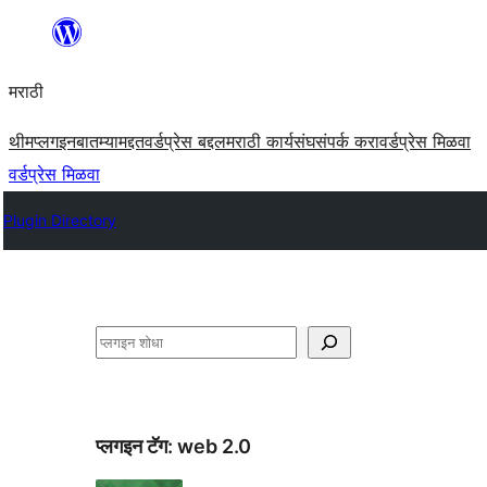
सामुग्रीवर
जा
मराठी
थीम
प्लगइन
बातम्या
मद्दत
वर्डप्रेस बद्दल
मराठी कार्यसंघ
संपर्क करा
वर्डप्रेस मिळवा
वर्डप्रेस मिळवा
Plugin Directory
शोधा
प्लगइन टॅग:
web 2.0