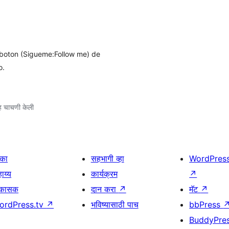
 boton (Sigueme:Follow me) de
o.
 चाचणी केली
िका
सहभागी व्हा
WordPres
ाय्य
कार्यक्रम
↗
िकासक
दान करा
↗
मॅट
↗
ordPress.tv
↗
भविष्यासाठी पाच
bbPress
BuddyPre