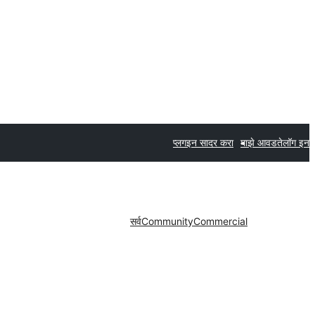
प्लगइन सादर करा
माझे आवडते
लॉग इन
सर्व
Community
Commercial