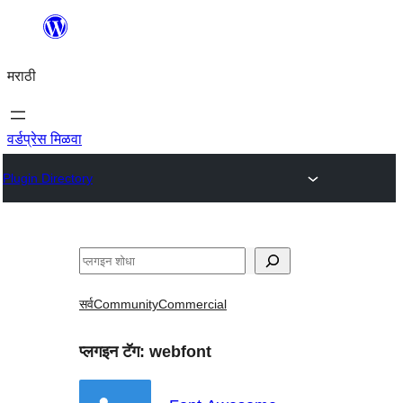
सामुग्रीवर
जा
मराठी
वर्डप्रेस मिळवा
Plugin Directory
शोधा
सर्व
Community
Commercial
प्लगइन टॅग:
webfont