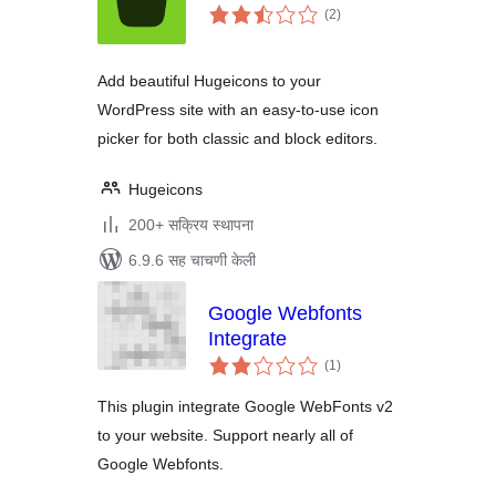
एकूण
(2
)
मूल्यांकन
Add beautiful Hugeicons to your
WordPress site with an easy-to-use icon
picker for both classic and block editors.
Hugeicons
200+ सक्रिय स्थापना
6.9.6 सह चाचणी केली
Google Webfonts
Integrate
एकूण
(1
)
मूल्यांकन
This plugin integrate Google WebFonts v2
to your website. Support nearly all of
Google Webfonts.