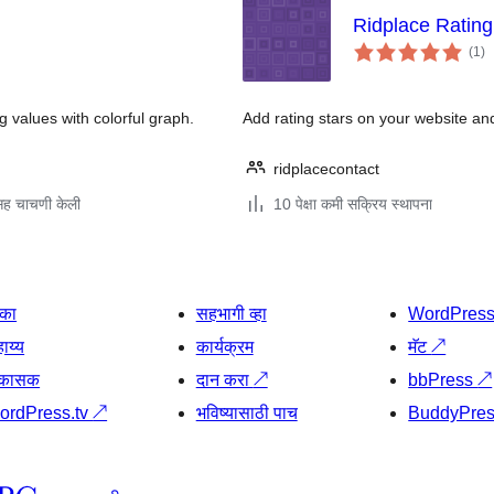
Ridplace Rating
एक
(1
)
मूल
g values with colorful graph.
Add rating stars on your website an
ridplacecontact
ह चाचणी केली
10 पेक्षा कमी सक्रिय स्थापना
िका
सहभागी व्हा
WordPres
ाय्य
कार्यक्रम
मॅट
↗
िकासक
दान करा
↗
bbPress
↗
ordPress.tv
↗
भविष्यासाठी पाच
BuddyPre