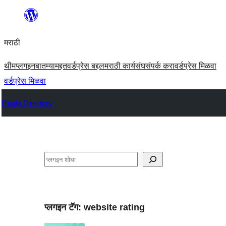
सामुग्रीवर
जा
मराठी
थीम
प्लगइन
बातम्या
मद्दत
वर्डप्रेस बद्दल
मराठी कार्यसंघ
संपर्क करा
वर्डप्रेस मिळवा
वर्डप्रेस मिळवा
Plugin Directory
शोधा
प्लगइन टॅग:
website rating