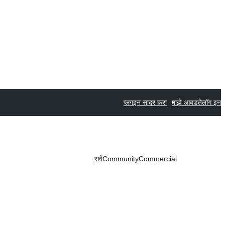
प्लगइन सादर करा
माझे आवडते
लॉग इन
सर्व
Community
Commercial