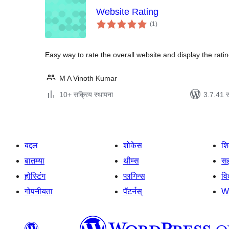
Website Rating
एकूण
(1
)
मूल्यांकन
Easy way to rate the overall website and display the ratin
M A Vinoth Kumar
10+ सक्रिय स्थापना
3.7.41 स
बद्दल
शोकेस
श
बातम्या
थीम्स
सह
होस्टिंग
प्लगिन्स
व
गोपनीयता
पॅटर्नस्
W