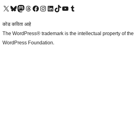
आमच्या X (एक्स) (पूर्वीचे ट्विटर) खात्याला भेट द्या
आमच्या ब्लूस्की खात्याला भेट द्या.
आमच्या Mastodon खात्याला भेट द्या.
आमच्या थ्रेड्स खात्याला भेट द्या.
आमच्या फेसबुक पेजला भेट द्या
आमच्या इंस्टाग्राम खात्याला भेट द्या
आमच्या लिंक्डइन खात्याला भेट द्या
आमच्या टिकटॉक अकाउंटला भेट द्या.
आमच्या यूट्यूब चॅनेलला भेट द्या
आमच्या टंबलर खात्याला भेट द्या.
कोड कविता आहे
The WordPress® trademark is the intellectual property of the
WordPress Foundation.