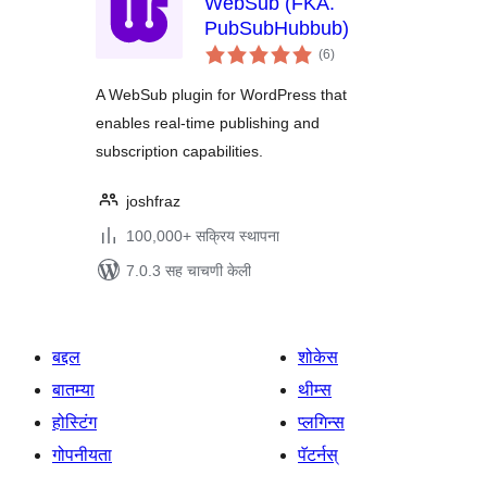
WebSub (FKA.
PubSubHubbub)
एकूण
(6
)
मूल्यांकन
A WebSub plugin for WordPress that
enables real-time publishing and
subscription capabilities.
joshfraz
100,000+ सक्रिय स्थापना
7.0.3 सह चाचणी केली
बद्दल
शोकेस
बातम्या
थीम्स
होस्टिंग
प्लगिन्स
गोपनीयता
पॅटर्नस्