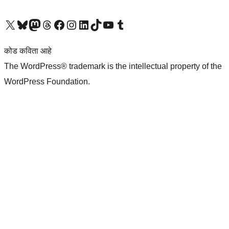
आमच्या X (एक्स) (पूर्वीचे ट्विटर) खात्याला भेट द्या
आमच्या ब्लूस्की खात्याला भेट द्या.
आमच्या Mastodon खात्याला भेट द्या.
आमच्या थ्रेड्स खात्याला भेट द्या.
आमच्या फेसबुक पेजला भेट द्या
आमच्या इंस्टाग्राम खात्याला भेट द्या
आमच्या लिंक्डइन खात्याला भेट द्या
आमच्या टिकटॉक अकाउंटला भेट द्या.
आमच्या यूट्यूब चॅनेलला भेट द्या
आमच्या टंबलर खात्याला भेट द्या.
कोड कविता आहे
The WordPress® trademark is the intellectual property of the
WordPress Foundation.