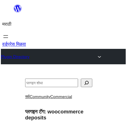
सामुग्रीवर
जा
मराठी
वर्डप्रेस मिळवा
Plugin Directory
शोधा
सर्व
Community
Commercial
प्लगइन टॅग:
woocommerce
deposits