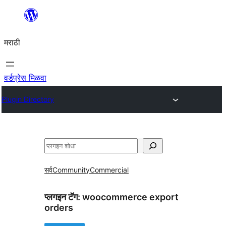
सामुग्रीवर
जा
मराठी
वर्डप्रेस मिळवा
Plugin Directory
शोधा
सर्व
Community
Commercial
प्लगइन टॅग:
woocommerce export
orders