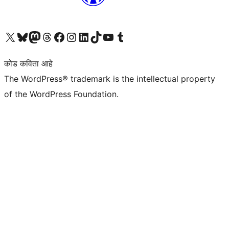
आमच्या X (एक्स) (पूर्वीचे ट्विटर) खात्याला भेट द्या
आमच्या ब्लूस्की खात्याला भेट द्या.
आमच्या Mastodon खात्याला भेट द्या.
आमच्या थ्रेड्स खात्याला भेट द्या.
आमच्या फेसबुक पेजला भेट द्या
आमच्या इंस्टाग्राम खात्याला भेट द्या
आमच्या लिंक्डइन खात्याला भेट द्या
आमच्या टिकटॉक अकाउंटला भेट द्या.
आमच्या यूट्यूब चॅनेलला भेट द्या
आमच्या टंबलर खात्याला भेट द्या.
कोड कविता आहे
The WordPress® trademark is the intellectual property
of the WordPress Foundation.