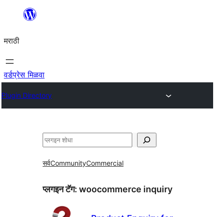
सामुग्रीवर
जा
मराठी
वर्डप्रेस मिळवा
Plugin Directory
शोधा
सर्व
Community
Commercial
प्लगइन टॅग:
woocommerce inquiry