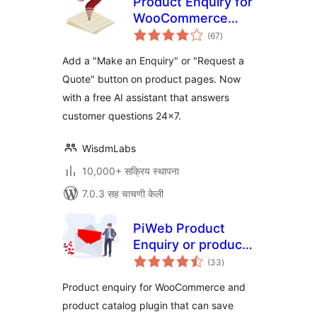
Product Enquiry for
WooCommerce
एकूण
(Now with AI
(67
)
मूल्यांकन
Assistant)
Add a "Make an Enquiry" or "Request a
Quote" button on product pages. Now
with a free AI assistant that answers
customer questions 24×7.
WisdmLabs
10,000+ सक्रिय स्थापना
7.0.3 सह चाचणी केली
PiWeb Product
Enquiry or product
एकूण
catalog for
(33
)
मूल्यांकन
WooCommerce
Product enquiry for WooCommerce and
product catalog plugin that can save