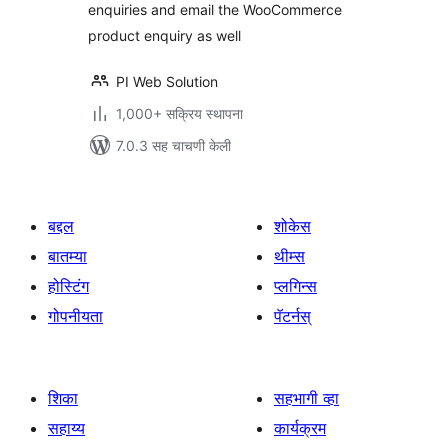
enquiries and email the WooCommerce
product enquiry as well
PI Web Solution
1,000+ सक्रिय स्थापना
7.0.3 सह चाचणी केली
बद्दल
शोकेस
बातम्या
थीम्स
होस्टिंग
प्लगिन्स
गोपनीयता
पॅटर्नस्
शिका
सहभागी व्हा
सहाय्य
कार्यक्रम