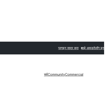
प्लगइन सादर करा
माझे आवडते
लॉग इन
सर्व
Community
Commercial