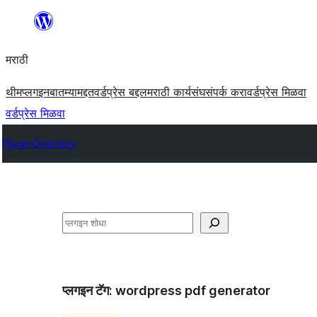
सामुग्रीवर
जा
मराठी
थीम
प्लगइन
बातम्या
मद्दत
वर्डप्रेस बद्दल
मराठी कार्यसंघ
संपर्क करा
वर्डप्रेस मिळवा
वर्डप्रेस मिळवा
Plugin Directory
शोधा
प्लगइन टॅग:
wordpress pdf generator