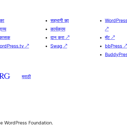
िका
सहभागी व्हा
WordPres
ाय्य
कार्यक्रम
↗
िकासक
दान करा
↗
मॅट
↗
ordPress.tv
↗
Swag
↗
bbPress
BuddyPre
मराठी
the WordPress Foundation.