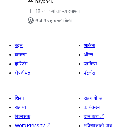
nayon46
10 पेक्षा कमी सक्रिय स्थापना
6.4.9 सह चाचणी केली
बद्दल
शोकेस
बातम्या
थीम्स
होस्टिंग
प्लगिन्स
गोपनीयता
पॅटर्नस्
शिका
सहभागी व्हा
सहाय्य
कार्यक्रम
विकासक
दान करा
↗
WordPress.tv
↗
भविष्यासाठी पाच