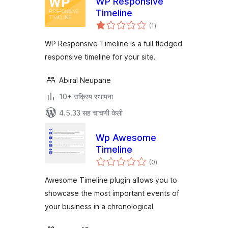
WP Responsive
Timeline
एकूण
(1
)
मूल्यांकन
WP Responsive Timeline is a full fledged
responsive timeline for your site.
Abiral Neupane
10+ सक्रिय स्थापना
4.5.33 सह चाचणी केली
Wp Awesome
Timeline
एकूण
(0
)
मूल्यांकन
Awesome Timeline plugin allows you to
showcase the most important events of
your business in a chronological