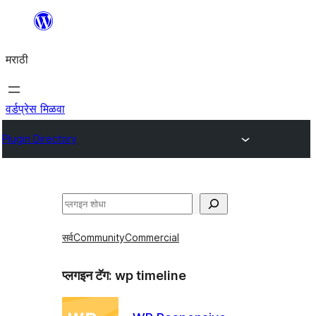
सामुग्रीवर
जा
मराठी
वर्डप्रेस मिळवा
Plugin Directory
शोधा
सर्व
Community
Commercial
प्लगइन टॅग:
wp timeline