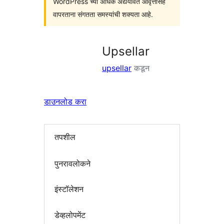
WordPress च्या अधिक अद्ययावत आवृत्तींसह
वापरताना संगतता समस्यांची शक्यता आहे.
Upsellar
upsellar
कडून
डाउनलोड करा
तपशील
पुनरावलोकने
इंस्टॉलेशन
डेव्हलोपमेंट