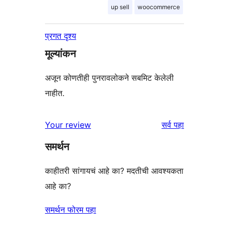
up sell
woocommerce
प्रगत दृश्य
मूल्यांकन
अजून कोणतीही पुनरावलोकने सबमिट केलेली
नाहीत.
पुनरावलोकने
Your review
सर्व
पहा
समर्थन
काहीतरी सांगायचं आहे का? मदतीची आवश्यकता
आहे का?
समर्थन फोरम पहा