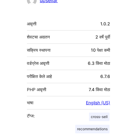
upsellar
मेटा
आवृत्ती
1.0.2
शेवटचा अद्यतन
2 वर्षे
पूर्वी
सक्रिय स्थापना
10 पेक्षा कमी
वर्डप्रेस आवृत्ती
6.3 किंवा मोठा
परीक्षित केले आहे
6.7.6
PHP आवृत्ती
7.4 किंवा मोठा
भाषा
English (US)
टॅग्ज:
cross-sell
recommendations