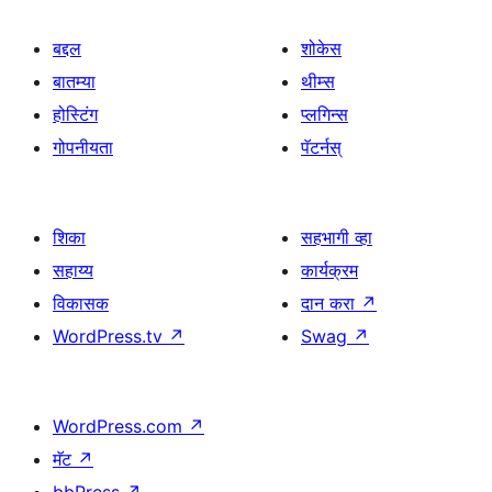
बद्दल
शोकेस
बातम्या
थीम्स
होस्टिंग
प्लगिन्स
गोपनीयता
पॅटर्नस्
शिका
सहभागी व्हा
सहाय्य
कार्यक्रम
विकासक
दान करा
↗
WordPress.tv
↗
Swag
↗
WordPress.com
↗
मॅट
↗