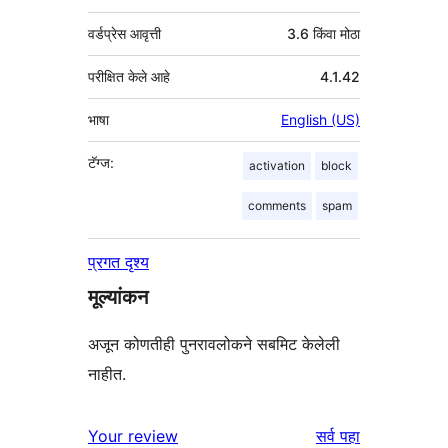
वर्डप्रेस आवृत्ती
3.6 किंवा मोठा
परीक्षित केले आहे
4.1.42
भाषा
English (US)
टॅग्ज:
activation
block
comments
spam
प्रगत दृश्य
मूल्यांकन
अजून कोणतीही पुनरावलोकने सबमिट केलेली
नाहीत.
पुनरावलोकने
Your review
सर्व
पहा