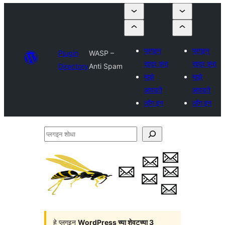
प्लगइन
प्लगइन
Plugin
WASP –
सादर करा
सादर करा
Directory
Anti Spam
माझे
माझे
आवडते
आवडते
लॉग इन
लॉग इन
प्लगइन
शोधा
हे प्लगइन
WordPress च्या शेवटच्या 3