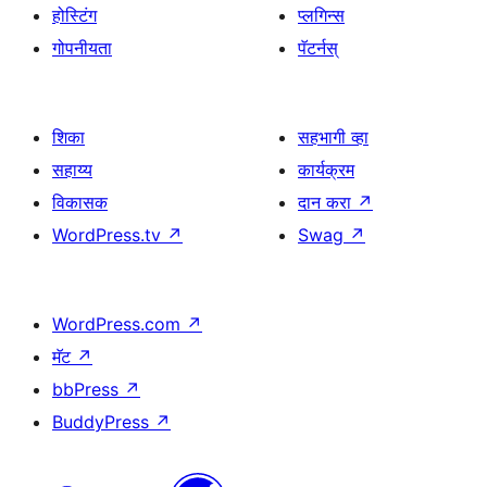
होस्टिंग
प्लगिन्स
गोपनीयता
पॅटर्नस्
शिका
सहभागी व्हा
सहाय्य
कार्यक्रम
विकासक
दान करा
↗
WordPress.tv
↗
Swag
↗
WordPress.com
↗
मॅट
↗
bbPress
↗
BuddyPress
↗