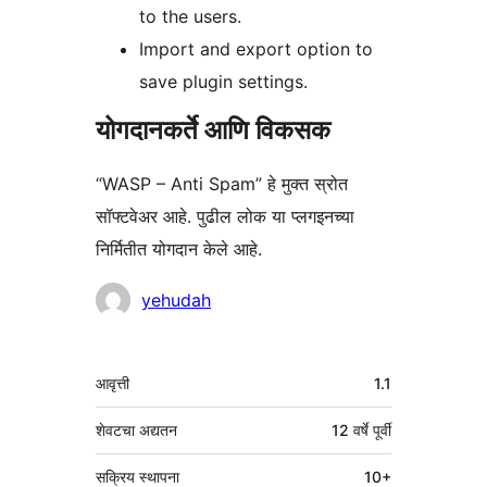
to the users.
Import and export option to
save plugin settings.
योगदानकर्ते आणि विकसक
“WASP – Anti Spam” हे मुक्त स्रोत
सॉफ्टवेअर आहे. पुढील लोक या प्लगइनच्या
निर्मितीत योगदान केले आहे.
योगदानकर्ते
yehudah
मेटा
आवृत्ती
1.1
शेवटचा अद्यतन
12 वर्षे
पूर्वी
सक्रिय स्थापना
10+