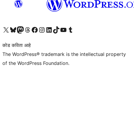
आमच्या X (एक्स) (पूर्वीचे ट्विटर) खात्याला भेट द्या
आमच्या ब्लूस्की खात्याला भेट द्या.
आमच्या Mastodon खात्याला भेट द्या.
आमच्या थ्रेड्स खात्याला भेट द्या.
आमच्या फेसबुक पेजला भेट द्या
आमच्या इंस्टाग्राम खात्याला भेट द्या
आमच्या लिंक्डइन खात्याला भेट द्या
आमच्या टिकटॉक अकाउंटला भेट द्या.
आमच्या यूट्यूब चॅनेलला भेट द्या
आमच्या टंबलर खात्याला भेट द्या.
कोड कविता आहे
The WordPress® trademark is the intellectual property
of the WordPress Foundation.