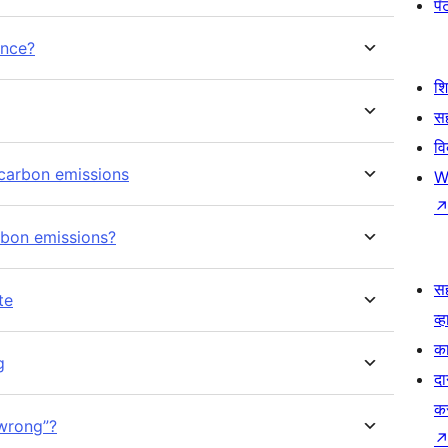
पॅट
once?
श
सह
व
carbon emissions
W
bon emissions?
स
te
व्ह
का
g
दा
क
 wrong”?