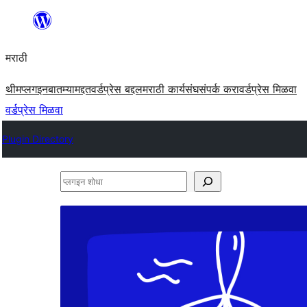
सामुग्रीवर
जा
मराठी
थीम
प्लगइन
बातम्या
मद्दत
वर्डप्रेस बद्दल
मराठी कार्यसंघ
संपर्क करा
वर्डप्रेस मिळवा
वर्डप्रेस मिळवा
Plugin Directory
प्लगइन
शोधा