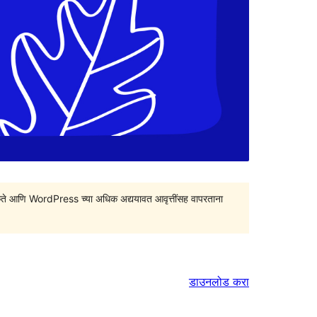
सु शकते आणि WordPress च्या अधिक अद्ययावत आवृत्तींसह वापरताना
डाउनलोड करा