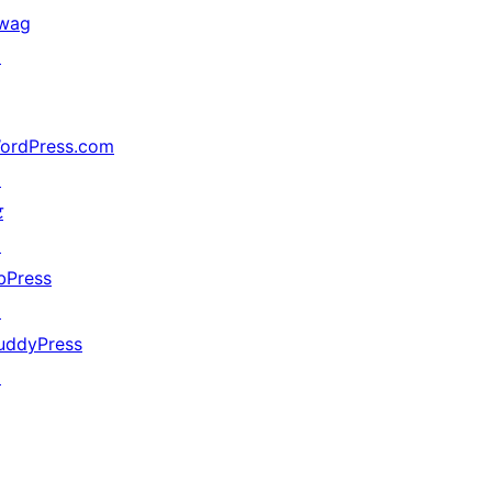
wag
↗
ordPress.com
↗
ट
↗
bPress
↗
uddyPress
↗