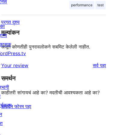
र्नस्
performance
test
प्रगत दृश्य
िका
मूल्यांकन
ाय्य
िकासक
अजून कोणतीही पुनरावलोकने सबमिट केलेली नाहीत.
ordPress.tv
↗
पुनरावलोकने
Your review
सर्व
पहा
समर्थन
हभागी
काहीतरी सांगायचं आहे का? मदतीची आवश्यकता आहे का?
ा
र्यक्रम
समर्थन फोरम पहा
न
रा
↗