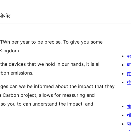
लोपमेंट
.2TWh per year to be precise. To give you some
d Kingdom.
बद
e devices that we hold in our hands, it is all
बा
rbon emissions.
हो
गो
ges can we be informed about the impact that they
e Carbon project, allows for measuring and
, so you to can understand the impact, and
श
थी
प्