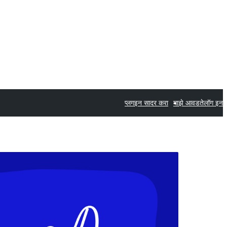
प्लगइन सादर करा
माझे आवडते
लॉग इन