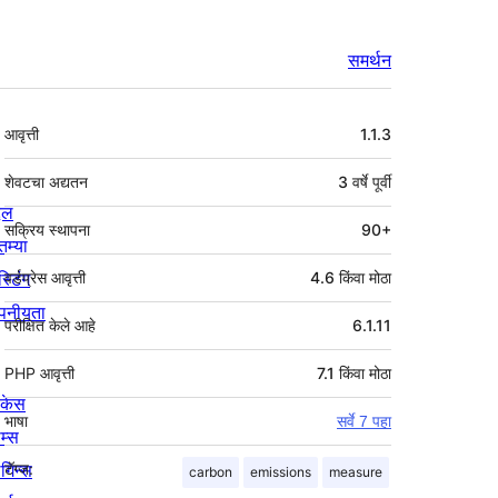
समर्थन
मेटा
आवृत्ती
1.1.3
शेवटचा अद्यतन
3 वर्षे
पूर्वी
्दल
सक्रिय स्थापना
90+
तम्या
स्टिंग
वर्डप्रेस आवृत्ती
4.6 किंवा मोठा
पनीयता
परीक्षित केले आहे
6.1.11
PHP आवृत्ती
7.1 किंवा मोठा
ोकेस
भाषा
सर्वे 7 पहा
म्स
लगिन्स
टॅग्ज:
carbon
emissions
measure