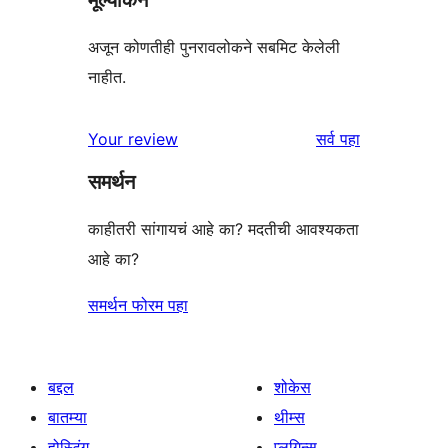
अजून कोणतीही पुनरावलोकने सबमिट केलेली
नाहीत.
पुनरावलोकने
Your review
सर्व
पहा
समर्थन
काहीतरी सांगायचं आहे का? मदतीची आवश्यकता
आहे का?
समर्थन फोरम पहा
बद्दल
शोकेस
बातम्या
थीम्स
होस्टिंग
प्लगिन्स