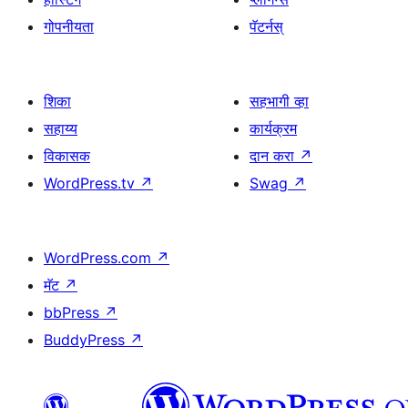
गोपनीयता
पॅटर्नस्
शिका
सहभागी व्हा
सहाय्य
कार्यक्रम
विकासक
दान करा
↗
WordPress.tv
↗
Swag
↗
WordPress.com
↗
मॅट
↗
bbPress
↗
BuddyPress
↗