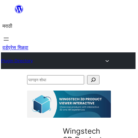
सामुग्रीवर
जा
मराठी
वर्डप्रेस मिळवा
Plugin Directory
प्लगइन
शोधा
Wingstech