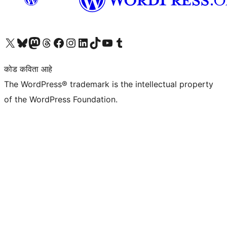
आमच्या X (एक्स) (पूर्वीचे ट्विटर) खात्याला भेट द्या
आमच्या ब्लूस्की खात्याला भेट द्या.
आमच्या Mastodon खात्याला भेट द्या.
आमच्या थ्रेड्स खात्याला भेट द्या.
आमच्या फेसबुक पेजला भेट द्या
आमच्या इंस्टाग्राम खात्याला भेट द्या
आमच्या लिंक्डइन खात्याला भेट द्या
आमच्या टिकटॉक अकाउंटला भेट द्या.
आमच्या यूट्यूब चॅनेलला भेट द्या
आमच्या टंबलर खात्याला भेट द्या.
कोड कविता आहे
The WordPress® trademark is the intellectual property
of the WordPress Foundation.