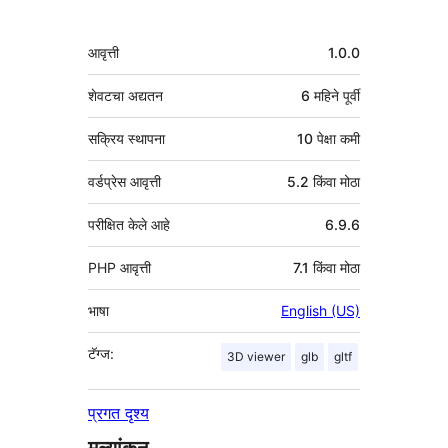
मेटा
आवृत्ती
1.0.0
शेवटचा अद्यतन
6 महिने
पूर्वी
सक्रिय स्थापना
10 पेक्षा कमी
वर्डप्रेस आवृत्ती
5.2 किंवा मोठा
परीक्षित केले आहे
6.9.6
PHP आवृत्ती
7.1 किंवा मोठा
भाषा
English (US)
टॅग्ज:
3D viewer
glb
gltf
प्रगत दृश्य
मूल्यांकन