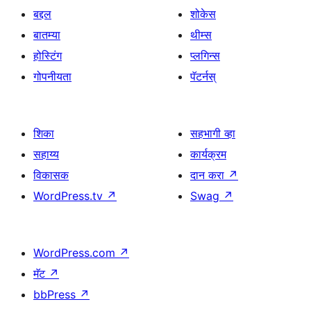
बद्दल
शोकेस
बातम्या
थीम्स
होस्टिंग
प्लगिन्स
गोपनीयता
पॅटर्नस्
शिका
सहभागी व्हा
सहाय्य
कार्यक्रम
विकासक
दान करा
↗
WordPress.tv
↗
Swag
↗
WordPress.com
↗
मॅट
↗
bbPress
↗