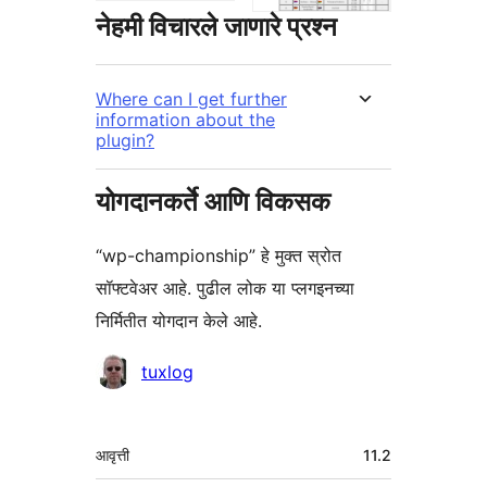
नेहमी विचारले जाणारे प्रश्न
Where can I get further
information about the
plugin?
योगदानकर्ते आणि विकसक
“wp-championship” हे मुक्त स्रोत
सॉफ्टवेअर आहे. पुढील लोक या प्लगइनच्या
निर्मितीत योगदान केले आहे.
योगदानकर्ते
tuxlog
मेटा
आवृत्ती
11.2