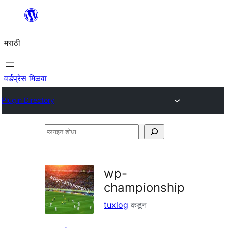
सामुग्रीवर
जा
मराठी
वर्डप्रेस मिळवा
Plugin Directory
प्लगइन
शोधा
wp-
championship
tuxlog
कडून