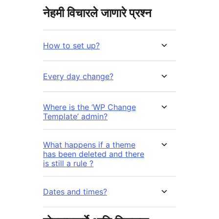
नेहमी विचारले जाणारे प्रश्न
How to set up?
Every day change?
Where is the ‘WP Change
Template’ admin?
What happens if a theme
has been deleted and there
is still a rule ?
Dates and times?