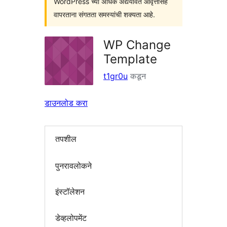
WordPress च्या अधिक अद्ययावत आवृत्तींसह
वापरताना संगतता समस्यांची शक्यता आहे.
WP Change
Template
t1gr0u
कडून
डाउनलोड करा
तपशील
पुनरावलोकने
इंस्टॉलेशन
डेव्हलोपमेंट