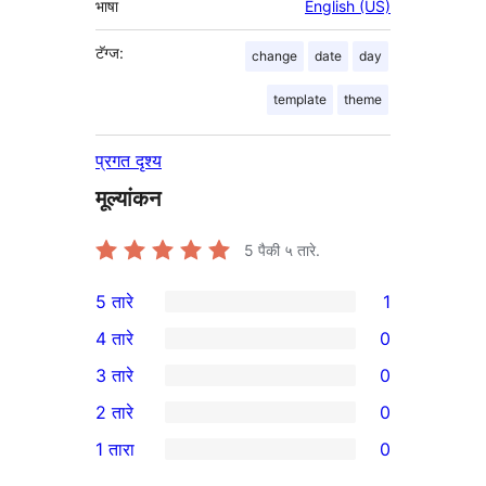
भाषा
English (US)
टॅग्ज:
change
date
day
template
theme
प्रगत दृश्य
मूल्यांकन
5
पैकी ५ तारे.
5 तारे
1
1
4 तारे
0
5-
0
3 तारे
0
तारांकित
4-
0
2 तारे
0
पुनरावलोकन
तारांकित
3-
0
1 तारा
0
परीक्षणे
तारांकित
2-
0