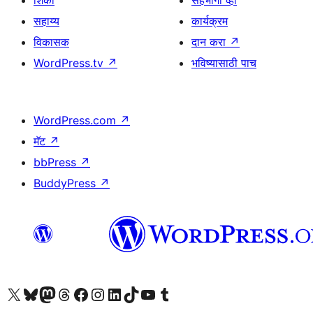
शिका
सहभागी व्हा
सहाय्य
कार्यक्रम
विकासक
दान करा
↗
WordPress.tv
↗
भविष्यासाठी पाच
WordPress.com
↗
मॅट
↗
bbPress
↗
BuddyPress
↗
आमच्या X (एक्स) (पूर्वीचे ट्विटर) खात्याला भेट द्या
आमच्या ब्लूस्की खात्याला भेट द्या.
आमच्या Mastodon खात्याला भेट द्या.
आमच्या थ्रेड्स खात्याला भेट द्या.
आमच्या फेसबुक पेजला भेट द्या
आमच्या इंस्टाग्राम खात्याला भेट द्या
आमच्या लिंक्डइन खात्याला भेट द्या
आमच्या टिकटॉक अकाउंटला भेट द्या.
आमच्या यूट्यूब चॅनेलला भेट द्या
आमच्या टंबलर खात्याला भेट द्या.