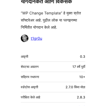
योगदानकर्ते आणि विकसक
“WP Change Template” हे मुक्त स्रोत
सॉफ्टवेअर आहे. पुढील लोक या प्लगइनच्या
निर्मितीत योगदान केले आहे.
योगदानकर्ते
t1gr0u
मेटा
आवृत्ती
0.3
शेवटचा अद्यतन
17 वर्षे
पूर्वी
सक्रिय स्थापना
10+
वर्डप्रेस आवृत्ती
2.7.0 किंवा मोठा
परीक्षित केले आहे
2.8.3