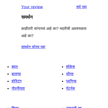
परीक्षणे
तारांकित
1-
पुनरावलोकने
Your review
सर्व
पहा
परीक्षणे
तारांकित
समर्थन
परीक्षणे
काहीतरी सांगायचं आहे का? मदतीची आवश्यकता
आहे का?
समर्थन फोरम पहा
बद्दल
शोकेस
बातम्या
थीम्स
होस्टिंग
प्लगिन्स
गोपनीयता
पॅटर्नस्