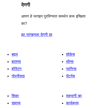
देणगी
आपण हे प्लगइन पुरविण्यात समर्थन करू इच्छिता
का?
ह्या प्लगइनला देणगी द्या
बद्दल
शोकेस
बातम्या
थीम्स
होस्टिंग
प्लगिन्स
गोपनीयता
पॅटर्नस्
शिका
सहभागी व्हा
सहाय्य
कार्यक्रम