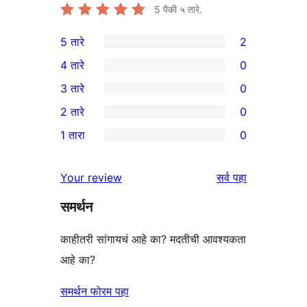
5
पैकी ५ तारे.
5 तारे
2
2
4 तारे
0
5-
0
3 तारे
0
तारांकित
4-
0
2 तारे
0
परीक्षणे
तारांकित
3-
0
1 तारा
0
परीक्षणे
तारांकित
2-
0
परीक्षणे
तारांकित
1-
पुनरावलोकने
Your review
सर्व
पहा
परीक्षणे
तारांकित
समर्थन
परीक्षणे
काहीतरी सांगायचं आहे का? मदतीची आवश्यकता
आहे का?
समर्थन फोरम पहा