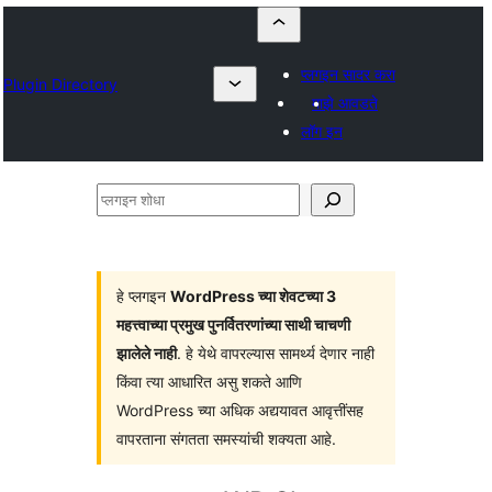
प्लगइन सादर करा
Plugin Directory
माझे आवडते
लॉग इन
प्लगइन
शोधा
हे प्लगइन
WordPress च्या शेवटच्या 3
महत्त्वाच्या प्रमुख पुनर्वितरणांच्या साथी चाचणी
झालेले नाही
. हे येथे वापरल्यास सामर्थ्य देणार नाही
किंवा त्या आधारित असु शकते आणि
WordPress च्या अधिक अद्ययावत आवृत्तींसह
वापरताना संगतता समस्यांची शक्यता आहे.